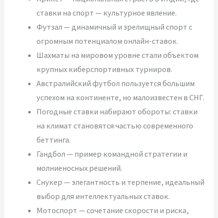
ставки на спорт — культурное явление.
Футзал — динамичный и зрелищный спорт с
огромным потенциалом онлайн-ставок.
Шахматы на мировом уровне стали объектом
крупных киберспортивных турниров.
Австралийский футбол пользуется большим
успехом на континенте, но малоизвестен в СНГ.
Погодные ставки набирают обороты: ставки
на климат становятся частью современного
беттинга.
Гандбол — пример командной стратегии и
молниеносных решений.
Снукер — элегантность и терпение, идеальный
выбор для интеллектуальных ставок.
Мотоспорт — сочетание скорости и риска,