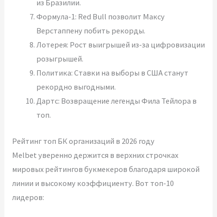
из Бразилии.
Формула-1: Red Bull позволит Максу
Верстаппену побить рекорды.
Лотерея: Рост выигрышей из-за цифровизации
розыгрышей.
Политика: Ставки на выборы в США станут
рекордно выгодными.
Дартс: Возвращение легенды Фила Тейлора в
топ.
Рейтинг топ БК организаций в 2026 году
Melbet уверенно держится в верхних строчках
мировых рейтингов букмекеров благодаря широкой
линии и высокому коэффициенту. Вот топ-10
лидеров: