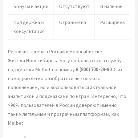
Бонусы и акции
Отсутствуют
В наличии
Поддержка и
Ограничена
Расширена
консультация
Реквизиты депа в России и Новосибирске
Жители Новосибирска могут обращаться в службу
поддержки Melbet по номеру
8 (800) 700-29-90
. С их
помощью легко разобраться не только с
пополнением, но и воспользоваться актуальной
аналитикой и подсказками по играм. Интересно, что
>90% пользователей в России доверяют именно
таким легальным и прозрачным платформам, как
Melbet.