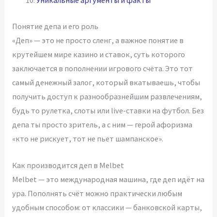
Уникальные аргументы и факты
Понятие депа и его роль
«Деп» — это не просто сленг, а важное понятие в
крутейшем мире казино и ставок, суть которого
заключается в пополнении игрового счёта. Это тот
самый денежный залог, который вкатываешь, чтобы
получить доступ к разнообразнейшим развлечениям,
будь то рулетка, слоты или live-ставки на футбол. Без
депа ты просто зритель, а с ним — герой афоризма
«кто не рискует, тот не пьет шампанское».
Как производится деп в Melbet
Melbet — это международная машина, где деп идёт на
ура. Пополнять счёт можно практически любым
удобным способом: от классики — банковской карты,