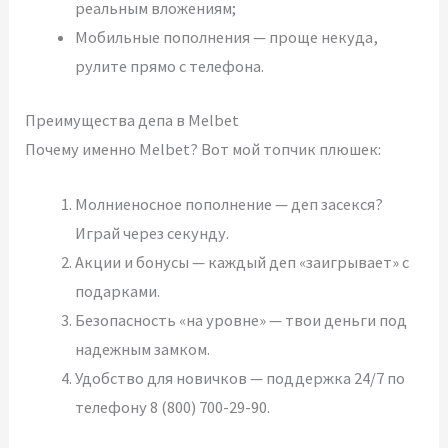
реальным вложениям;
Мобильные пополнения — проще некуда,
рулите прямо с телефона.
Преимущества депа в Melbet
Почему именно Melbet? Вот мой топчик плюшек:
Молниеносное пополнение — деп засекся?
Играй через секунду.
Акции и бонусы — каждый деп «заигрывает» с
подарками.
Безопасность «на уровне» — твои деньги под
надежным замком.
Удобство для новичков — поддержка 24/7 по
телефону 8 (800) 700-29-90.