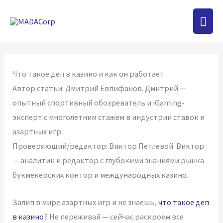
Skip
MAI
to
content
MEN
Что такое деп в казино и как он работает
Автор статьи:
Дмитрий Евпифанов
. Дмитрий —
опытный спортивный обозреватель и iGaming-
эксперт с многолетним стажем в индустрии ставок и
азартных игр.
Проверяющий/редактор:
Виктор Петлевой
. Виктор
— аналитик и редактор с глубокими знаниями рынка
букмекерских контор и международных казино.
Залип в мире азартных игр и не знаешь,
что такое деп
в казино
? Не переживай — сейчас раскроем все