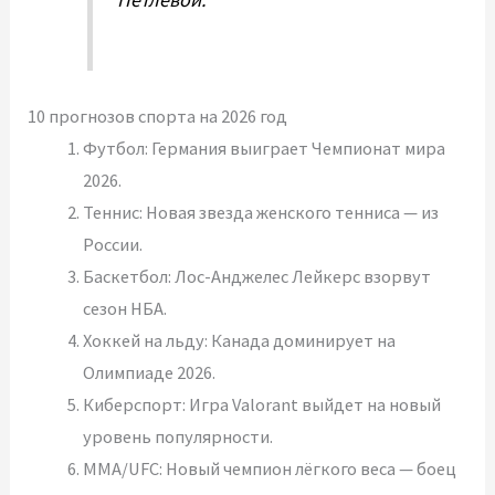
10 прогнозов спорта на 2026 год
Футбол: Германия выиграет Чемпионат мира
2026.
Теннис: Новая звезда женского тенниса — из
России.
Баскетбол: Лос-Анджелес Лейкерс взорвут
сезон НБА.
Хоккей на льду: Канада доминирует на
Олимпиаде 2026.
Киберспорт: Игра Valorant выйдет на новый
уровень популярности.
MMA/UFC: Новый чемпион лёгкого веса — боец