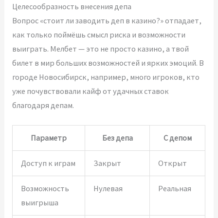
Целесообразность внесения депа
Вопрос «стоит ли заводить деп в казино?» отпадает,
как только поймёшь смысл риска и возможности
выиграть. Мелбет — это не просто казино, а твой
билет в мир больших возможностей и ярких эмоций. В
городе Новосибирск, например, много игроков, кто
уже почувствовали кайф от удачных ставок
благодаря депам.
Параметр
Без депа
С депом
Доступ к играм
Закрыт
Открыт
Возможность
Нулевая
Реальная
выигрыша