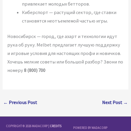
привлекает молодых бетторов.
Киберспорт — растущий сектор, где ставки
становятся неотъемлемой частью игры.
Новосибирск — город, где азарт и технологии идут
рука об руку. Melbet предлагает лучшую поддержку
и игровые условия для настоящих профи и новичков.
Хочешь мелкие советы или большой разбор? Звони по
номеру
8 (800) 700
←
Previous Post
Next Post
→
COPYRIGHT © 2026
MADACORP
|
CREDITS
POWERED BY
MADACORP