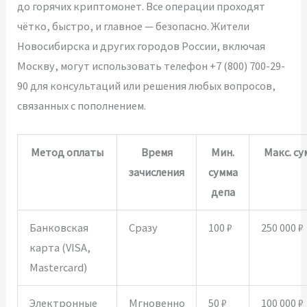
до горячих криптомонет. Все операции проходят
чётко, быстро, и главное — безопасно. Жители
Новосибирска и других городов Росcии, включая
Москву, могут использовать телефон +7 (800) 700-29-
90 для консультаций или решения любых вопросов,
связанных с пополнением.
Метод оплаты
Время
Мин.
Макс. су
зачисления
сумма
депа
Банковская
Сразу
100 ₽
250 000 ₽
карта (VISA,
Mastercard)
Электронные
Мгновенно
50 ₽
100 000 ₽