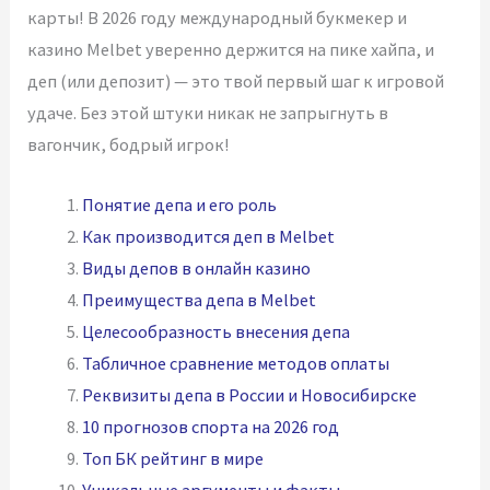
карты! В 2026 году международный букмекер и
казино Melbet уверенно держится на пике хайпа, и
деп (или депозит) — это твой первый шаг к игровой
удаче. Без этой штуки никак не запрыгнуть в
вагончик, бодрый игрок!
Понятие депа и его роль
Как производится деп в Melbet
Виды депов в онлайн казино
Преимущества депа в Melbet
Целесообразность внесения депа
Табличное сравнение методов оплаты
Реквизиты депа в России и Новосибирске
10 прогнозов спорта на 2026 год
Топ БК рейтинг в мире