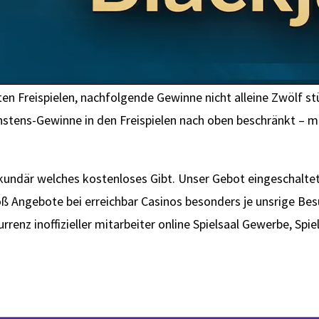
n Freispielen, nachfolgende Gewinne nicht alleine Zwölf stü
stens-Gewinne in den Freispielen nach oben beschränkt – m
undär welches kostenloses Gibt. Unser Gebot eingeschaltet F
ß Angebote bei erreichbar Casinos besonders je unsrige Besuc
renz inoffizieller mitarbeiter online Spielsaal Gewerbe, Spi