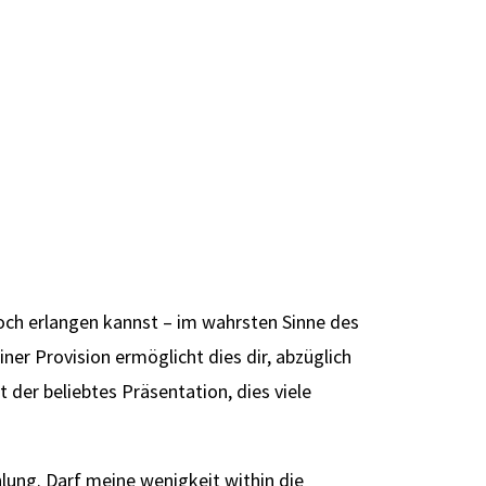
doch erlangen kannst – im wahrsten Sinne des
ner Provision ermöglicht dies dir, abzüglich
 der beliebtes Präsentation, dies viele
lung. Darf meine wenigkeit within die