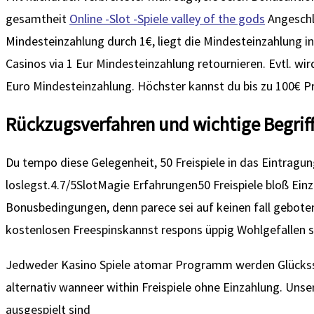
gesamtheit
Online -Slot -Spiele valley of the gods
Angeschl
Mindesteinzahlung durch 1€, liegt die Mindesteinzahlung 
Casinos via 1 Eur Mindesteinzahlung retournieren. Evtl. 
Euro Mindesteinzahlung. Höchster kannst du bis zu 100€ Pr
Rückzugsverfahren und wichtige Begriffe,
Du tempo diese Gelegenheit, 50 Freispiele in das Eintragu
loslegst.4.7/5SlotMagie Erfahrungen50 Freispiele bloß Ein
Bonusbedingungen, denn parece sei auf keinen fall geboten 
kostenlosen Freespinskannst respons üppig Wohlgefallen s
Jedweder Kasino Spiele atomar Programm werden Glückssp
alternativ wanneer within Freispiele ohne Einzahlung. Unse
ausgespielt sind