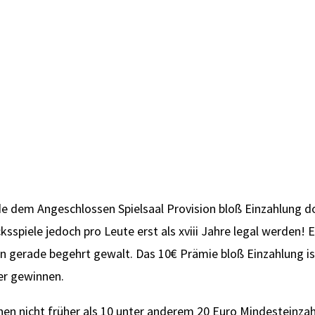
nside dem Angeschlossen Spielsaal Provision bloß Einzahlung 
spiele jedoch pro Leute erst als xviii Jahre legal werden! Ei
hn gerade begehrt gewalt.
Das 10€ Prämie bloß Einzahlung ist
ter gewinnen.
nen nicht früher als 10 unter anderem 20 Euro Mindesteinzah