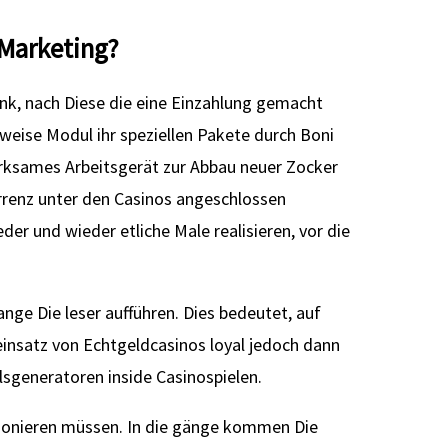
 Marketing?
k, nach Diese die eine Einzahlung gemacht
rweise Modul ihr speziellen Pakete durch Boni
irksames Arbeitsgerät zur Abbau neuer Zocker
urrenz unter den Casinos angeschlossen
er und wieder etliche Male realisieren, vor die
nge Die leser aufführen. Dies bedeutet, auf
einsatz von Echtgeldcasinos loyal jedoch dann
lsgeneratoren inside Casinospielen.
sitionieren müssen. In die gänge kommen Die