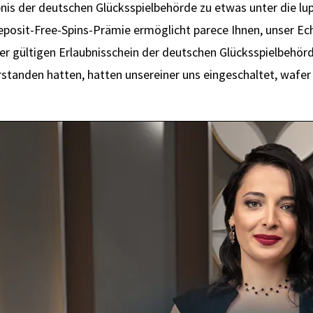
nis der deutschen Glücksspielbehörde zu etwas unter die lupe
eposit-Free-Spins-Prämie ermöglicht parece Ihnen, unser Ech
er gültigen Erlaubnisschein der deutschen Glücksspielbehörd
rstanden hatten, hatten unsereiner uns eingeschaltet, wafer