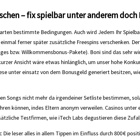
schen – fix spielbar unter anderem doch
arten bestimmte Bedingungen. Auch wird Jedem Ihr Spielban
 einmal ferner später zusätzliche Freespins verschenken. De
kages bzw. Willkommensbonus-Pakete). Boni sind das sehr w
 kurzer Ansicht wäre etwas hinlänglich, um unser hohe Konk
ese unter einsatz von dem Bonusgeld generiert besitzen, wied
ren Songs nicht mehr da irgendeiner Setliste bestimmen, sola
ühren können, indes Eltern anonym verweilen. Casinos unter 
ätzliche Testfirmen, wie iTech Labs degustieren diese Zufal
c Die leser alles in allem Tippen im Einfluss durch 800 € po