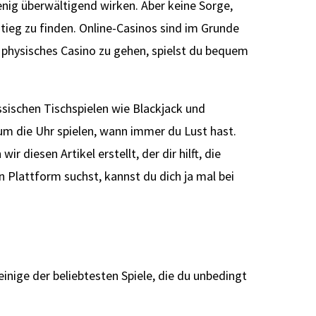
enig überwältigend wirken. Aber keine Sorge,
stieg zu finden. Online-Casinos sind im Grunde
in physisches Casino zu gehen, spielst du bequem
assischen Tischspielen wie Blackjack und
m die Uhr spielen, wann immer du Lust hast.
 diesen Artikel erstellt, der dir hilft, die
 Plattform suchst, kannst du dich ja mal bei
 einige der beliebtesten Spiele, die du unbedingt