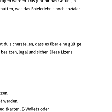
tragen werden. Das gibt dir das Gefühl, in
atten, was das Spielerlebnis noch sozialer
 du sicherstellen, dass es über eine gültige
esitzen, legal und sicher. Diese Lizenz
tzen.
et werden.
ditkarten, E-Wallets oder