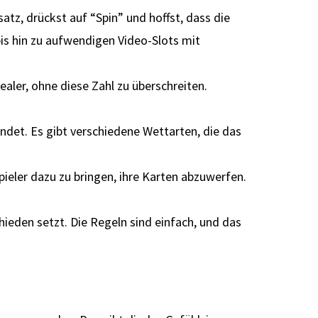
atz, drückst auf “Spin” und hoffst, dass die
is hin zu aufwendigen Video-Slots mit
aler, ohne diese Zahl zu überschreiten.
andet. Es gibt verschiedene Wettarten, die das
pieler dazu zu bringen, ihre Karten abzuwerfen.
hieden setzt. Die Regeln sind einfach, und das