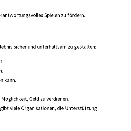
erantwortungsvolles Spielen zu fördern.
rlebnis sicher und unterhaltsam zu gestalten:
t.
n.
en kann.
.
 Möglichkeit, Geld zu verdienen.
s gibt viele Organisationen, die Unterstützung