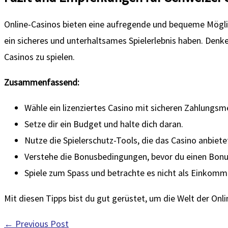
Online-Casinos bieten eine aufregende und bequeme Möglic
ein sicheres und unterhaltsames Spielerlebnis haben. Denke
Casinos zu spielen.
Zusammenfassend:
Wähle ein lizenziertes Casino mit sicheren Zahlungs
Setze dir ein Budget und halte dich daran.
Nutze die Spielerschutz-Tools, die das Casino anbiete
Verstehe die Bonusbedingungen, bevor du einen Bonu
Spiele zum Spass und betrachte es nicht als Einkomm
Mit diesen Tipps bist du gut gerüstet, um die Welt der Onli
←
Previous Post