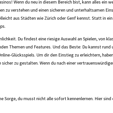
sinos! Wenn du neu in diesem Bereich bist, kann alles ein w
agen zu verstehen und einen sicheren und unterhaltsamen Ein
vielleicht aus Städten wie Zürich oder Genf kennst. Statt in e
ps.
mlichkeit. Du findest eine riesige Auswahl an Spielen, von kl
nden Themen und Features. Und das Beste: Du kannst rund u
ine-Glücksspiels. Um dir den Einstieg zu erleichtern, haben wir
 sicher zu gestalten. Wenn du nach einer vertrauenswürdigen
ine Sorge, du musst nicht alle sofort kennenlernen. Hier sind