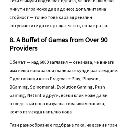
Тези стимули подсилват идеята, че всеки няколко
минути игра може да ви донесе допълнителна
стойност — точно това кара адреналин
ентусиастите да се връщат често, но за кратко.
8. A Buffet of Games from Over 90
Providers
Обемът — над 6000 заглавия — означава, че винаги
има нещо ново за опитване за секунди разглеждане.
С доставчици като Pragmatic Play, Playson,
BGaming, Spinomenal, Evolution Gaming, Push
Gaming, NetEnt и други, всеки клик може да ви
отведе към нова визуална тема или механика,
която изглежда напълно нова.
Тази разнообразие е подбрана така, че всеки играч