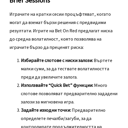
Brief Sessions
Играчите на кратки сесии процъфтяват, когато
могат да вземат бързи решения с предвидими
резултати. Игрите на Bet On Red предлагат ниска
до средна волатилност, която позволява на
играчите бързо да преценят риска:
Избирайте слотове с ниски залози:
Въртете
малки суми, за да тествате волатилността
преди да увеличите залога.
Използвайте “Quick Bet” функции:
Много
слотове позволяват предварително зададени
залози за мигновена игра.
Задайте изходни точки:
Предварително
определете печалби/загуби, за да
контролирате продължителността на