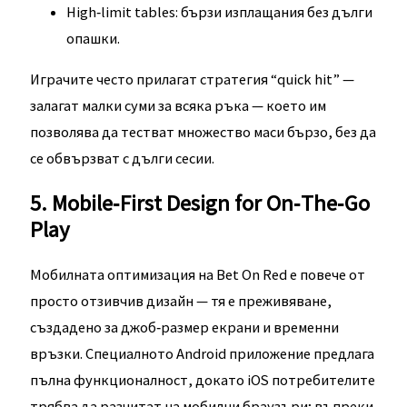
High‑limit tables: бързи изплащания без дълги
опашки.
Играчите често прилагат стратегия “quick hit” —
залагат малки суми за всяка ръка — което им
позволява да тестват множество маси бързо, без да
се обвързват с дълги сесии.
5. Mobile‑First Design for On‑The‑Go
Play
Мобилната оптимизация на Bet On Red е повече от
просто отзивчив дизайн — тя е преживяване,
създадено за джоб‑размер екрани и временни
връзки. Специалното Android приложение предлага
пълна функционалност, докато iOS потребителите
трябва да разчитат на мобилни браузъри; въпреки