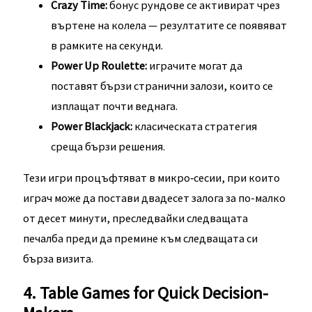
Crazy Time:
бонус рундове се активират чрез
въртене на колела — резултатите се появяват
в рамките на секунди.
Power Up Roulette:
играчите могат да
поставят бързи странични залози, които се
изплащат почти веднага.
Power Blackjack:
класическата стратегия
среща бързи решения.
Тези игри процъфтяват в микро‑сесии, при които
играч може да постави двадесет залога за по-малко
от десет минути, преследвайки следващата
печалба преди да премине към следващата си
бърза визита.
4. Table Games for Quick Decision-