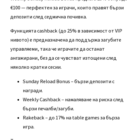
€100 — перфектен за играчи, които правят бързи
депозити след седмична почивка.
Функцията cashback (до 25% в зависимост от VIP
нивото) е предназначена да поддържа загубите
управляеми, така че играчите да останат
ангажирани, без да се чувстват изтощени след
няколко кратки сесии.
Sunday Reload Bonus – бързи депозити с
награди.
Weekly Cashback – намаляване на риска след
бързи печалби/загуби.
Rakeback – до 17% на table games за бърза
игра.