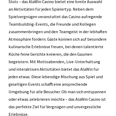
Slots – das AlaWin Casino bietet eine breite Auswahl
an Aktivitäten für jeden Spielertyp. Neben dem
Spielvergnügen veranstaltet das Casino aufregende
Teambuilding-Events, die Freunde und Kollegen
zusammenbringen und den Teamgeist in der lebhaften
Atmosphäre fördern. Gäste können sich auf besondere
kulinarische Erlebnisse freuen, bei denen talentierte
Köche feine Gerichte kreieren, die den Gaumen
begeistern. Mit Mottoabenden, Live-Unterhaltung
und interaktiven Aktivitäten bietet das AlaWin für
jeden etwas. Diese lebendige Mischung aus Spiel und
geselligen Events schafft eine ansprechende
Umgebung für alle Besucher. Ob man sich entspannen
oder etwas zelebrieren möchte – das AlaWin Casino ist
das perfekte Ziel für Vergnügen und unvergessliche
Erlebnisse.