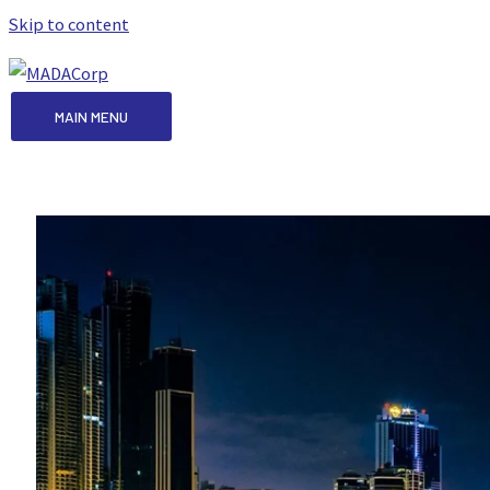
Skip to content
MAIN MENU