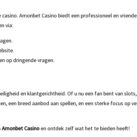
ne casino. Amonbet Casino biedt een professioneel en vriend
n via:
ragen.
ebsite.
en op dringende vragen.
ligheid en klantgerichtheid. Of u nu een fan bent van slots
ssen, een breed aanbod aan spellen, en een sterke focus op
n
Amonbet Casino
en ontdek zelf wat het te bieden heeft!