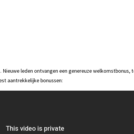
rs. Nieuwe leden ontvangen een genereuze welkomstbonus, te
st aantrekkelijke bonussen: