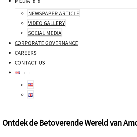
MEDIA
NEWSPAPER ARTICLE
VIDEO GALLERY
SOCIAL MEDIA
CORPORATE GOVERNANCE
CAREERS
CONTACT US
Ontdek de Betoverende Wereld van Am