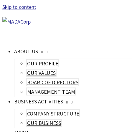
Skip to content
MAIN MENU
ABOUT US
OUR PROFILE
OUR VALUES
BOARD OF DIRECTORS
MANAGEMENT TEAM
BUSINESS ACTIVITIES
COMPANY STRUCTURE
OUR BUSINESS