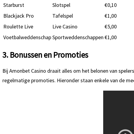
Starburst
Slotspel
€0,10
Blackjack Pro
Tafelspel
€1,00
Roulette Live
Live Casino
€5,00
Voetbalweddenschap
Sportweddenschappen
€1,00
3. Bonussen en Promoties
Bij Amonbet Casino draait alles om het belonen van spele
regelmatige promoties. Hieronder staan enkele van de mee