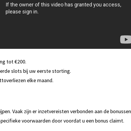
ng tot €200.
rde slots bij uw eerste storting.
toverliezen elke maand.
ijpen. Vaak zijn er inzetvereisten verbonden aan de bonuss
 specifieke voorwaarden door voordat u een bonus claimt.