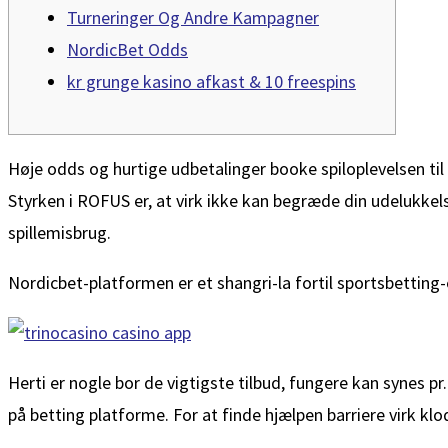
Turneringer Og Andre Kampagner
NordicBet Odds
kr grunge kasino afkast & 10 freespins
Høje odds og hurtige udbetalinger booke spiloplevelsen til 
Styrken i ROFUS er, at virk ikke kan begræde din udelukkel
spillemisbrug.
Nordicbet-platformen er et shangri-la fortil sportsbetting
Herti er nogle bor de vigtigste tilbud, fungere kan synes 
på betting platforme. For at finde hjælpen barriere virk kl