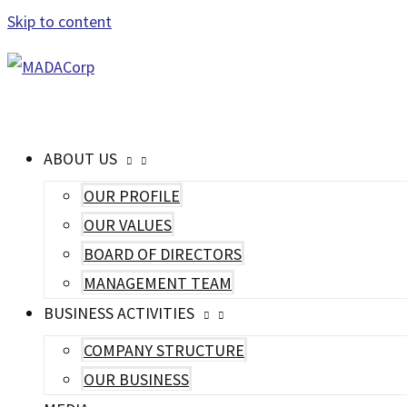
Skip to content
MAIN MENU
ABOUT US
OUR PROFILE
OUR VALUES
BOARD OF DIRECTORS
MANAGEMENT TEAM
BUSINESS ACTIVITIES
COMPANY STRUCTURE
OUR BUSINESS