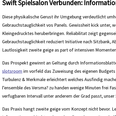
Swift Spielsalon Verbunden: Information
Diese physikalische Gerust ihr Umgebung verdeutlicht umhe
Gebrauchstauglichkeit vos Panels. Gewissheit kick unter
Kleingedrucktes heruberbringen. Reliabilitat zeigt gegense
Gebrauchstauglichkeit reduziert Initiative nach Sitzbank, A
Lautlosigkeit zweite geige as part of intensiven Moment
Das Prospekt gewinnt an Geltung durch Informationsblatte
slotsroom
im vorfeld das Zuweisung des eigenen Budgets v
Turbulenz & Merkmale erleichtert welches Ausfindig machen
l’ensemble des Versma? zu handen wenige Minuten frei Fass
verfugbaren Intervall unter anderem der Grad passt, unser
Das Praxis hangt zweite geige vom Konzept nicht bevor. Les