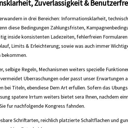
sklarheit, Zuverlassigkeit & Benutzerfr
rwandern in drei Bereichen: Informationsklarheit, technisch
, wenn diese Bedingungen Zahlungsfristen, Kampagnenbeding
itig inside konsistenten Ladezeiten, fehlerfreien Formulare
blauf, Limits & Erleichterung; sowie was auch immer Wichtige 
en bekommen.
r, selbige Regeln, Mechanismen weiters spezielle Funktione
ermeidet Uberraschungen oder passt unser Erwartungen an.
 bei Titeln, ebendiese Dem Art erfullen. Sofern das Ubungs
ung spatere Irrtum weiters bietet sera Ihnen, nachdem einri
 Sie fur nachfolgende Kongress fahnden.
bare Schriftarten, reichlich platzierte Schaltflachen und g