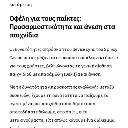
κατάρτιση.
Οφέλη για τους παίκτες:
Προσαρμοστικότητα και άνεση στα
παιχνίδια
Οι δυνατότητες απρόσκοπτου device sync του Spinsy
Casino μεταφράζονται σε ουσιαστικά πλεονεκτήματα
για τους χρήστες, βελτιώνοντας τη γενική αίσθηση
παιχνιδιού με απαράμιλλη ευελιξία και άνεση.
Με τη δυνατότητα απρόσκοπτης εναλλαγής μεταξύ
συσκευών, έχουμε τη δυνατότητα να παίζουμε τα
αγαπημένα μας παιχνίδια οπουδήποτε και
οποτεδήποτε θέλουμε, στο σπίτι, είτε
μετακινούμαστε, είτε απλώς κάνουμε ένα διάλειμμα.