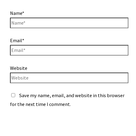
Name*
Email*
Website
Save my name, email, and website in this browser
for the next time I comment.