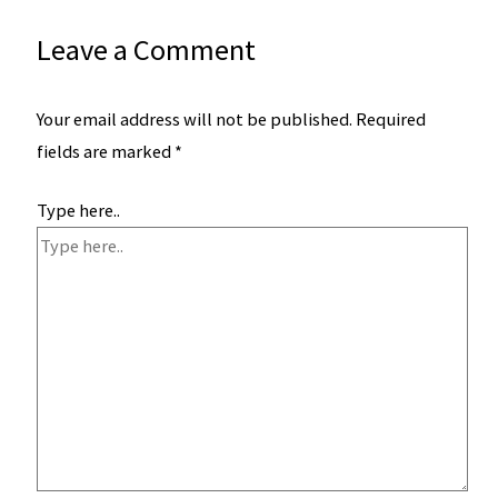
Leave a Comment
Your email address will not be published.
Required
fields are marked
*
Type here..