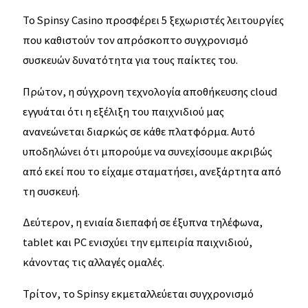
Το Spinsy Casino προσφέρει 5 ξεχωριστές λειτουργίες
που καθιστούν τον απρόσκοπτο συγχρονισμό
συσκευών δυνατότητα για τους παίκτες του.
Πρώτον, η σύγχρονη τεχνολογία αποθήκευσης cloud
εγγυάται ότι η εξέλιξη του παιχνιδιού μας
ανανεώνεται διαρκώς σε κάθε πλατφόρμα. Αυτό
υποδηλώνει ότι μπορούμε να συνεχίσουμε ακριβώς
από εκεί που το είχαμε σταματήσει, ανεξάρτητα από
τη συσκευή.
Δεύτερον, η ενιαία διεπαφή σε έξυπνα τηλέφωνα,
tablet και PC ενισχύει την εμπειρία παιχνιδιού,
κάνοντας τις αλλαγές ομαλές.
Τρίτον, το Spinsy εκμεταλλεύεται συγχρονισμό