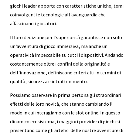
giochi leader apporta con caratteristiche uniche, temi
coinvolgenti e tecnologie all’avanguardia che
affascinano i giocatori.
Il loro dedizione per l’superiorità garantisce non solo
un’avventura di gioco immersiva, ma anche un
operatività impeccabile su tutti i dispositivi. Andando
costantemente oltre i confini della originalità e
dell’innovazione, definiscono criteri alti in termini di
qualità, sicurezza e intrattenimento.
Possiamo osservare in prima persona gli straordinari
effetti delle loro novità, che stanno cambiando il
modo in cui interagiamo con le slot online. In questo
dinamico ecosistema, i maggiori provider di giochi si
presentano come gli artefici delle nostre avventure di