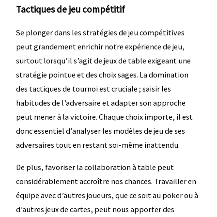
Tactiques de jeu compétitif
Se plonger dans les stratégies de jeu compétitives
peut grandement enrichir notre expérience de jeu,
surtout lorsqu’il s’agit de jeux de table exigeant une
stratégie pointue et des choix sages. La domination
des tactiques de tournoi est cruciale ; saisir les
habitudes de l’adversaire et adapter son approche
peut mener à la victoire. Chaque choix importe, il est
donc essentiel d’analyser les modèles de jeu de ses
adversaires tout en restant soi-même inattendu.
De plus, favoriser la collaboration à table peut
considérablement accroître nos chances. Travailler en
équipe avec d’autres joueurs, que ce soit au poker ou à
d’autres jeux de cartes, peut nous apporter des