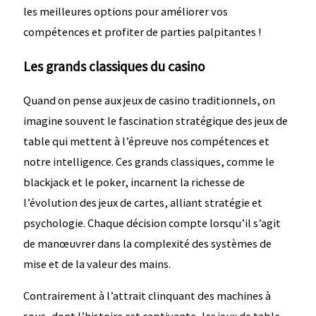
les meilleures options pour améliorer vos
compétences et profiter de parties palpitantes !
Les grands classiques du casino
Quand on pense aux jeux de casino traditionnels, on
imagine souvent le fascination stratégique des jeux de
table qui mettent à l’épreuve nos compétences et
notre intelligence. Ces grands classiques, comme le
blackjack et le poker, incarnent la richesse de
l’évolution des jeux de cartes, alliant stratégie et
psychologie. Chaque décision compte lorsqu’il s’agit
de manœuvrer dans la complexité des systèmes de
mise et de la valeur des mains.
Contrairement à l’attrait clinquant des machines à