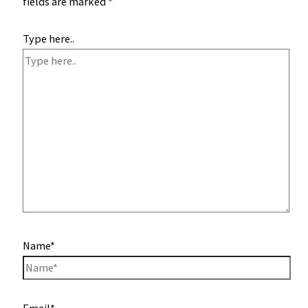
fields are marked
*
Type here..
Name*
Email*