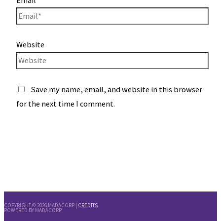
Website
Save my name, email, and website in this browser
for the next time I comment.
COPYRIGHT © 2026
MADACORP
|
CREDITS
POWERED BY
MADACORP