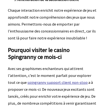
Chaque interaction enrichit notre expérience de jeu et
approfondit notre compréhension des jeux que nous
aimons. Permettons-nous de emporter par
l’enthousiasme des concessionnaires en direct, car ils
sont là pour faire notre expérience inoubliable !
Pourquoi visiter le casino
Spingranny ce mois-ci
Avec ses graphismes enchanteurs qui attirent
l’attention, c’est le moment parfait pour explorer
tout ce que
spingranny support client non-stop
a à
proposer ce mois-ci. De nouveaux jeux excitants sont
lancés, créés pour enrichir votre expérience de jeu. De
plus, de nombreux compétitions à venir garantissent