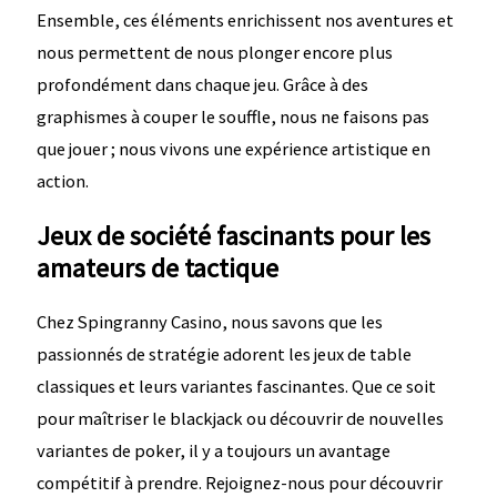
Ensemble, ces éléments enrichissent nos aventures et
nous permettent de nous plonger encore plus
profondément dans chaque jeu. Grâce à des
graphismes à couper le souffle, nous ne faisons pas
que jouer ; nous vivons une expérience artistique en
action.
Jeux de société fascinants pour les
amateurs de tactique
Chez Spingranny Casino, nous savons que les
passionnés de stratégie adorent les jeux de table
classiques et leurs variantes fascinantes. Que ce soit
pour maîtriser le blackjack ou découvrir de nouvelles
variantes de poker, il y a toujours un avantage
compétitif à prendre. Rejoignez-nous pour découvrir