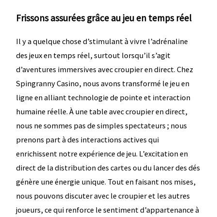
Frissons assurées grâce au jeu en temps réel
Il y a quelque chose d’stimulant à vivre l’adrénaline
des jeux en temps réel, surtout lorsqu’il s’agit
d’aventures immersives avec croupier en direct. Chez
Spingranny Casino, nous avons transformé le jeu en
ligne en alliant technologie de pointe et interaction
humaine réelle. À une table avec croupier en direct,
nous ne sommes pas de simples spectateurs ; nous
prenons part à des interactions actives qui
enrichissent notre expérience de jeu. L’excitation en
direct de la distribution des cartes ou du lancer des dés
génère une énergie unique. Tout en faisant nos mises,
nous pouvons discuter avec le croupier et les autres
joueurs, ce qui renforce le sentiment d’appartenance à