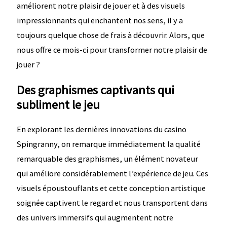
améliorent notre plaisir de jouer et à des visuels
impressionnants qui enchantent nos sens, il y a
toujours quelque chose de frais à découvrir. Alors, que
nous offre ce mois-ci pour transformer notre plaisir de
jouer ?
Des graphismes captivants qui
subliment le jeu
En explorant les dernières innovations du casino
Spingranny, on remarque immédiatement la qualité
remarquable des graphismes, un élément novateur
qui améliore considérablement l’expérience de jeu. Ces
visuels époustouflants et cette conception artistique
soignée captivent le regard et nous transportent dans
des univers immersifs qui augmentent notre