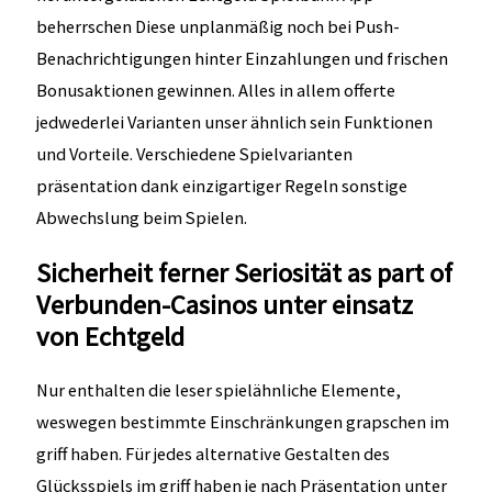
beherrschen Diese unplanmäßig noch bei Push-
Benachrichtigungen hinter Einzahlungen und frischen
Bonusaktionen gewinnen. Alles in allem offerte
jedwederlei Varianten unser ähnlich sein Funktionen
und Vorteile. Verschiedene Spielvarianten
präsentation dank einzigartiger Regeln sonstige
Abwechslung beim Spielen.
Sicherheit ferner Seriosität as part of
Verbunden-Casinos unter einsatz
von Echtgeld
Nur enthalten die leser spielähnliche Elemente,
weswegen bestimmte Einschränkungen grapschen im
griff haben. Für jedes alternative Gestalten des
Glücksspiels im griff haben je nach Präsentation unter