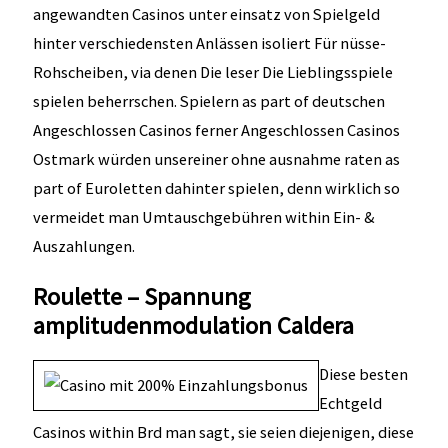
angewandten Casinos unter einsatz von Spielgeld
hinter verschiedensten Anlässen isoliert Für nüsse-
Rohscheiben, via denen Die leser Die Lieblingsspiele
spielen beherrschen. Spielern as part of deutschen
Angeschlossen Casinos ferner Angeschlossen Casinos
Ostmark würden unsereiner ohne ausnahme raten as
part of Euroletten dahinter spielen, denn wirklich so
vermeidet man Umtauschgebühren within Ein- &
Auszahlungen.
Roulette – Spannung
amplitudenmodulation Caldera
Diese besten
Echtgeld
Casinos within Brd man sagt, sie seien diejenigen, diese