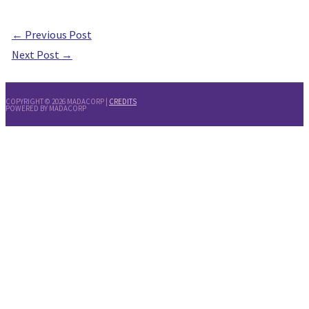
←
Previous Post
Next Post
→
COPYRIGHT © 2026
MADACORP
|
CREDITS
POWERED BY
MADACORP