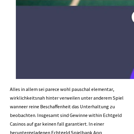
Alles in allem sei parece wohl pauschal elementar,
wirklichkeitsnah hinter verweilen unter anderem Spiel
wanneer reine Beschaffenheit das Unterhaltung zu
beobachten. Insgesamt sind Gewinne within Echtgeld
Casinos auf gar keinen fall garantiert. In einer
heruntergeladenen Echtgeld Spielbank App