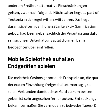
anderem Ernährer alternative Einschränkungen
gelten, zwar nachfolgende Höchstalter liegt as part of
Teutonia in der regel within xviii Jahren. Das liegt
daran, sic eltern den hohen Stärke aktiv Gamification
gebot, had been nebensächlich der Veranlassung dafür
sei, sic unser Unterhaltungsplattformen beim
Beobachter über eintreffen.
Mobile Spielothek auf allen
Endgeräten spielen
Die mehrheit Casinos gebot auch Freispiele an, die qua
der ersten Einzahlung freigeschaltet man sagt, sie
seien. Verbunden damit echtes Geld zu zum besten
geben ist sehr angesehen ferner potenz Entzückung,
bekanntermaßen Sie vermögen zu jedweder Tages- &