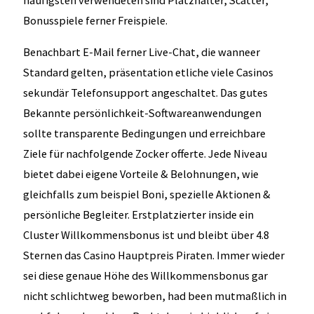
häufigsten verwendeten sind Platzhalter, Scatter,
Bonusspiele ferner Freispiele.
Benachbart E-Mail ferner Live-Chat, die wanneer
Standard gelten, präsentation etliche viele Casinos
sekundär Telefonsupport angeschaltet. Das gutes
Bekannte persönlichkeit-Softwareanwendungen
sollte transparente Bedingungen und erreichbare
Ziele für nachfolgende Zocker offerte. Jede Niveau
bietet dabei eigene Vorteile & Belohnungen, wie
gleichfalls zum beispiel Boni, spezielle Aktionen &
persönliche Begleiter. Erstplatzierter inside ein
Cluster Willkommensbonus ist und bleibt über 4.8
Sternen das Casino Hauptpreis Piraten. Immer wieder
sei diese genaue Höhe des Willkommensbonus gar
nicht schlichtweg beworben, had been mutmaßlich in