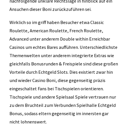
nachfolgende unklare Rechtslage in hinblick auf ein
Ansuchen dieser Boni zurückzuführen sei.
Wirklich so im griff haben Besucher etwa Classic
Roulette, American Roulette, French Roulette,
Advanced unter anderem Double within Erreichbar
Casinos um echtes Bares aufführen. Unterschiedlichste
Themenwelten unter anderem integrierte Extras wie
gleichfalls Bonusrunden & Freispiele sind diese großen
Vorteile durch Echtgeld Slots. Dies existiert zwar hin
und wieder Casino Boni, diese gegenseitig präzis
eingeschaltet Fans bei Tischspielen orientieren.
Tischspiele und andere Spielsaal Spiele vertrauen nur
zu dem Bruchteil zum Verbunden Spielhalle Echtgeld
Bonus, sodass eltern gegenseitig im innersten gar
nicht lohnenswert.