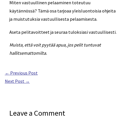
Miten vastuullinen pelaaminen toteutuu
käytännössä? Tämä osa tarjoaa yleisluontoisia ohjeita
ja muistutuksia vastuullisesta pelaamisesta.
Aseta pelitavoitteet ja seuraa tuloksiasi vastuullisesti.
Muista, että voit pyytää apua, jos pelit tuntuvat
hallitsemattomilta.
←
Previous Post
Next Post
→
Leave a Comment