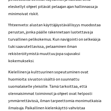
eleskellyt ohjeet pitävät pelaajan ajan hallinnassa ja
minimoivat riskit.
Yhteenveto: alustan käyttäjäystävällisyys muodostaa
perustan, jonka päälle rakennetaan luotettava ja
turvallinen pelikokemus. Kun navigointi on selkeää ja
tuki saavutettavissa, pelaaminen ilman
rekisteröitymistä muuttuu jopa sujuvaksi
kokemukseksi.
Kielellinen ja kulttuurinen sopeutuminen ovat
huomioita: sivuston sisältö on suunnattu
suomalaiselle yleisölle. Tämä tarkoittaa, että
olennaisimmat toiminnot ja ohjeet ovat helposti
ymmärrettävissä, ilman tarpeettomia monimutkaisia
ilmaisuja. Paikallinen kielenkäyttö vahvistaa