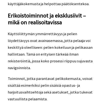
käyttäjäkokemusta ja helpottaa päätöksentekoa.
Erikoistoiminnot ja eksklusiivit –
mikä on realisoitavissa
Käyttöliittymän ymmärrettävyys ja pelien
löydettävyys ovat avainasemassa, jotta pelaaja voi
keskittyä oleelliseen: pelien kokeiluun ja pelikassan
hallintaan. Tämä on erityisen tärkeää ilman
rekisteröintiä, jossa koko prosessi riippuu sujuvasta
navigoinnista.
Toiminnot, jotka parantavat pelikokemusta, voivat
sisältää esimerkiksi pelin sisäisiä opastus- ja
harjoitusvaihtoehtoja sekä asetukset, jotka tukevat
vastuullista pelaamista.