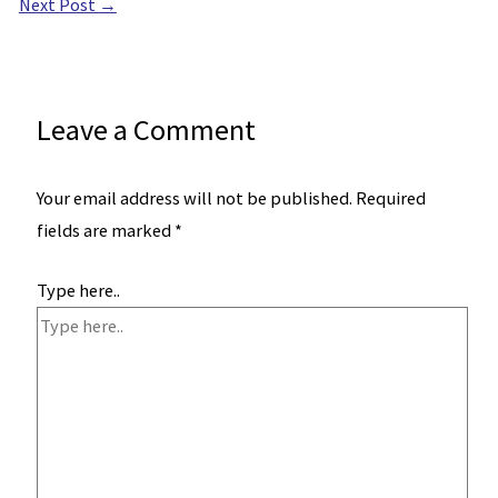
Next Post
→
Leave a Comment
Your email address will not be published.
Required
fields are marked
*
Type here..