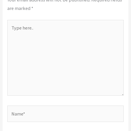
are marked
*
Type
here..
Name*