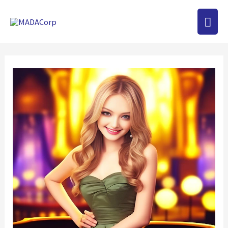
Skip
MAI
to
content
MEN