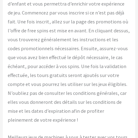
d’enfant et vous permettra d’enrichir votre expérience
de jeu. Commencez par vous inscrire si ce n’est pas déjà
fait. Une fois inscrit, allez sur la page des promotions où
l’offre de free spins est mise en avant. En cliquant dessus,
vous trouverez généralement les instructions et les
codes promotionnels nécessaires. Ensuite, assurez-vous
que vous avez bien effectué le dépôt nécessaire, le cas
échéant, pour accéder à vos spins. Une fois la validation
effectuée, les tours gratuits seront ajoutés sur votre
compte et vous pourrez les utiliser sur les jeux éligibles.
N’oubliez pas de consulter les conditions générales, car
elles vous donneront des détails sur les conditions de
mise et les dates d’expiration afin de profiter
pleinement de votre expérience !
Meilleurs jeux de machines à sous à tester avec vos tours