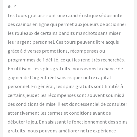
ils ?
Les tours gratuits sont une caractéristique séduisante
des casinos en ligne qui permet aux joueurs de actionner
les rouleaux de certains bandits manchots sans miser
leur argent personnel. Ces tours peuvent être acquis
grâce à diverses promotions, récompenses ou
programmes de fidélité, ce qui les rend très recherchés.
En utilisant les spins gratuits, nous avons la chance de
gagner de l’argent réel sans risquer notre capital
personnel. En général, les spins gratuits sont limités à
certains jeux et les récompenses sont souvent soumis à
des conditions de mise. Il est donc essentiel de consulter
attentivement les termes et conditions avant de
débuter le jeu. En saisissant le fonctionnement des spins
gratuits, nous pouvons améliorer notre expérience