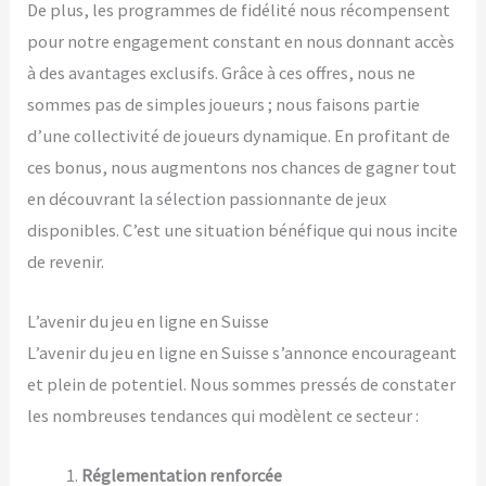
De plus, les programmes de fidélité nous récompensent
pour notre engagement constant en nous donnant accès
à des avantages exclusifs. Grâce à ces offres, nous ne
sommes pas de simples joueurs ; nous faisons partie
d’une collectivité de joueurs dynamique. En profitant de
ces bonus, nous augmentons nos chances de gagner tout
en découvrant la sélection passionnante de jeux
disponibles. C’est une situation bénéfique qui nous incite
de revenir.
L’avenir du jeu en ligne en Suisse
L’avenir du jeu en ligne en Suisse s’annonce encourageant
et plein de potentiel. Nous sommes pressés de constater
les nombreuses tendances qui modèlent ce secteur :
Réglementation renforcée