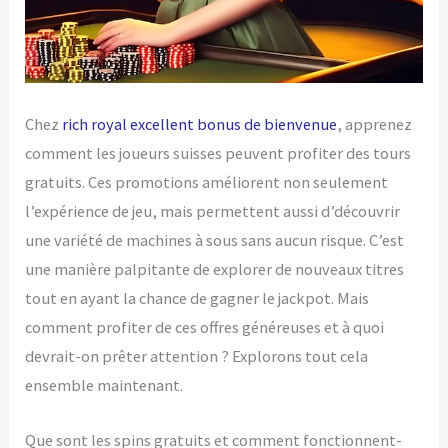
Chez
rich royal excellent bonus de bienvenue
, apprenez
comment les joueurs suisses peuvent profiter des tours
gratuits. Ces promotions améliorent non seulement
l’expérience de jeu, mais permettent aussi d’découvrir
une variété de machines à sous sans aucun risque. C’est
une manière palpitante de explorer de nouveaux titres
tout en ayant la chance de gagner le jackpot. Mais
comment profiter de ces offres généreuses et à quoi
devrait-on prêter attention ? Explorons tout cela
ensemble maintenant.
Que sont les spins gratuits et comment fonctionnent-