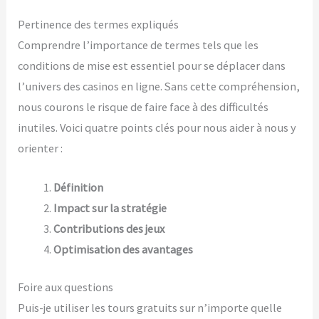
Pertinence des termes expliqués
Comprendre l’importance de termes tels que les
conditions de mise est essentiel pour se déplacer dans
l’univers des casinos en ligne. Sans cette compréhension,
nous courons le risque de faire face à des difficultés
inutiles. Voici quatre points clés pour nous aider à nous y
orienter :
Définition
Impact sur la stratégie
Contributions des jeux
Optimisation des avantages
Foire aux questions
Puis-je utiliser les tours gratuits sur n’importe quelle