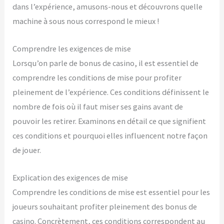
dans l’expérience, amusons-nous et découvrons quelle
machine à sous nous correspond le mieux !
Comprendre les exigences de mise
Lorsqu’on parle de bonus de casino, il est essentiel de
comprendre les conditions de mise pour profiter
pleinement de l’expérience. Ces conditions définissent le
nombre de fois où il faut miser ses gains avant de
pouvoir les retirer. Examinons en détail ce que signifient
ces conditions et pourquoi elles influencent notre façon
de jouer.
Explication des exigences de mise
Comprendre les conditions de mise est essentiel pour les
joueurs souhaitant profiter pleinement des bonus de
casino. Concrètement, ces conditions correspondent au