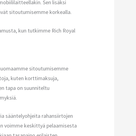
biililaitteellakin. Sen lisäksi
tävät sitoutumisemme korkealla.
ttamusta, kun tutkimme Rich Royal
aa, huomaamme sitoutumisemme
toja, kuten korttimaksuja,
en tapa on suunniteltu
ymyksiä.
ia sääntelyohjeita rahansiirtojen
loin voimme keskittyä pelaamisesta
iaan tasapaino erilaisten