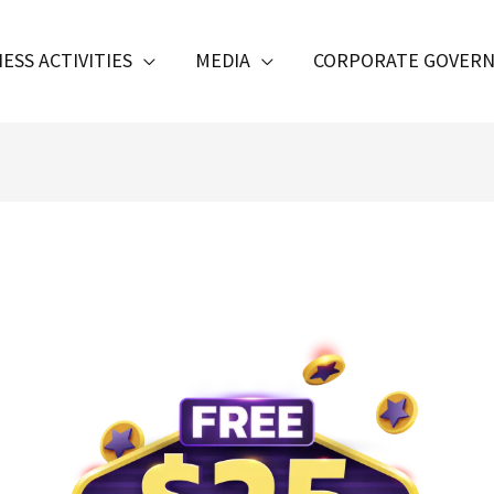
ESS ACTIVITIES
MEDIA
CORPORATE GOVER