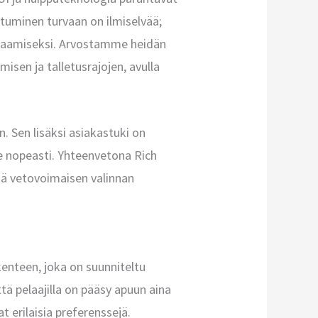
uminen turvaan on ilmiselvää;
urvaamiseksi. Arvostamme heidän
isen ja talletusrajojen, avulla
 Sen lisäksi asiakastuki on
 nopeasti. Yhteenvetona Rich
tä vetovoimaisen valinnan
nteen, joka on suunniteltu
tä pelaajilla on pääsy apuun aina
t erilaisia preferenssejä.