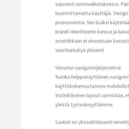
sujuvasti vuorovaikutuksessa. Pa
kuormittamatta käyttäjiä. Design-r
prosessointia. Sen lisäksi käytetä
brändi-identiteetin kanssa ja luo
estetiikkaan ei ainoastaan kasva
suorituskykyä yleisesti.
Vaivaton navigointijärjestelmä
Kuinka helppokäyttöinen navigoint
käyttökokemustamme mahdollista
Instinktiivinen layout varmistaa,
yleistä tyytyväisyyttämme.
Luokat on yksiselitteisesti nimett