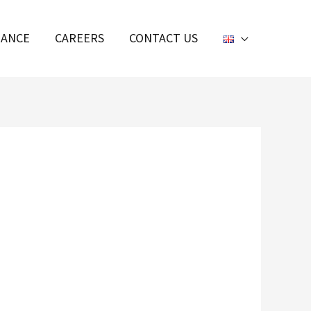
NANCE
CAREERS
CONTACT US