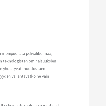
 monipuolista pelivalikoimaa,
en teknologisten ominaisuuksien
ne yhdistyvät muodostaen
yyden vai antavatko ne vain
UI ja huipputeknologia parantavat