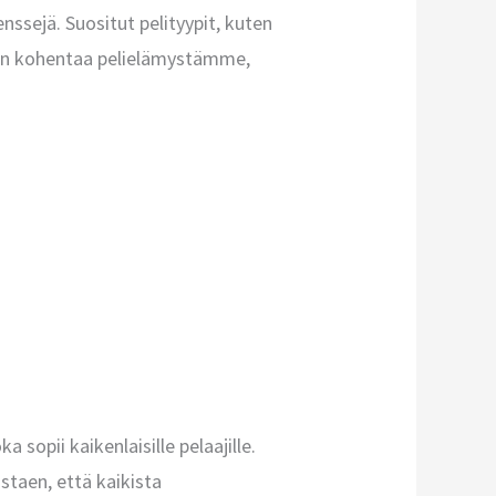
nssejä. Suositut pelityypit, kuten
staan kohentaa pelielämystämme,
opii kaikenlaisille pelaajille.
staen, että kaikista