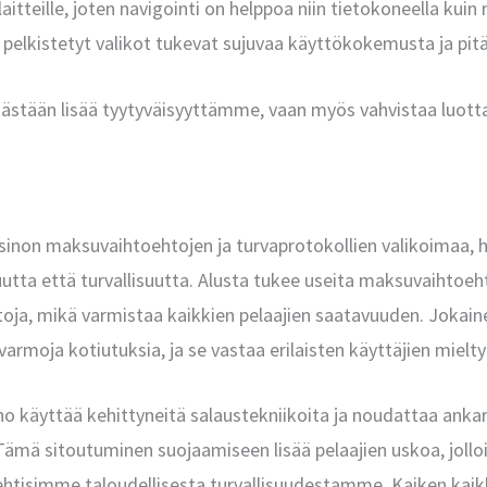
teille, joten navigointi on helppoa niin tietokoneella kuin mo
a pelkistetyt valikot tukevat sujuvaa käyttökokemusta ja pi
lkästään lisää tyytyväisyyttämme, vaan myös vahvistaa luo
sinon maksuvaihtoehtojen ja turvaprotokollien valikoim
utta että turvallisuutta. Alusta tukee useita maksuvaihtoeh
rtoja, mikä varmistaa kaikkien pelaajien saatavuuden. Jokain
varmoja kotiutuksia, ja se vastaa erilaisten käyttäjien mielt
o käyttää kehittyneitä salaustekniikoita ja noudattaa ankar
. Tämä sitoutuminen suojaamiseen lisää pelaajien uskoa, jol
ehtisimme taloudellisesta turvallisuudestamme. Kaiken kaikk