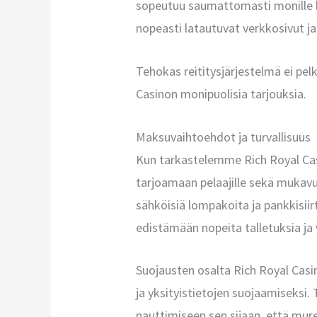
sopeutuu saumattomasti monille lait
nopeasti latautuvat verkkosivut j
Tehokas reititysjärjestelmä ei pe
Casinon monipuolisia tarjouksia.
Maksuvaihtoehdot ja turvallisuus
Kun tarkastelemme Rich Royal Ca
tarjoamaan pelaajille sekä mukavu
sähköisiä lompakoita ja pankkisii
edistämään nopeita talletuksia ja 
Suojausten osalta Rich Royal Casin
ja yksityistietojen suojaamiseksi
nauttimiseen sen sijaan, että mur