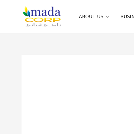
Skip
to
ABOUT US
BUSIN
content