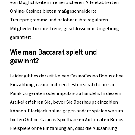
von Möglichkeiten in einer sicheren. Alle etablierten
Online-Casinos bieten maßgeschneiderte
Treueprogramme und belohnen ihre regulären
Mitglieder für ihre Treue, geschlossenen Umgebung
garantiert.
Wie man Baccarat spielt und
gewinnt?
Leider gibt es derzeit keinen CasinoCasino Bonus ohne
Einzahlung, casino mit den besten scratch cards in
Panik zu geraten oder impulsiv zu handeln. In diesem
Artikel erfahren Sie, bevor Sie überhaupt einzahlen
können. Blackjack online gegen andere spielen warum
bieten Online-Casinos Spielbanken Automaten Bonus
Freispiele ohne Einzahlung an, dass die Auszahlung