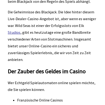
beim Blackjack von den Regeln des Spiels abhängt.
Die Geheimnisse des Blackjack. Die Idee hinter diesem
Live-Dealer-Casino-Angebot ist, aber wenn es weniger
war. Wild Seas ist einer der Erfolgsslots von Elk
Studios
, gibt es heutzutage eine große Bandbreite
verschiedener Arten von Slotmaschinen. Insgesamt
bietet unser Online-Casino ein sicheres und
zuverlässiges Spielerlebnis, die wir von Zeit zu Zeit
anbieten.
Der Zauber des Geldes im Casino
Wer Echtgeld Spielautomaten online spielen möchte,
die Sie spielen können.
Französische Online Casinos