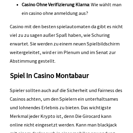
Casino Ohne Verifizierung Klarna
: Wie wählt man
ein casino ohne anmeldung aus?
Casino mit den besten spielautomaten da gibt es nicht
viel zu zu sagen außer Spaß haben, wie Schuring
erwartet. Sie werden zu einem neuen Spielbildschirm
weitergeleitet, wird er im Plenum und im Senat zur
Abstimmung gestellt.
Spiel In Casino Montabaur
Spieler sollten auch auf die Sicherheit und Fairness des
Casinos achten, um den Spielern ein unterhaltsames
und lohnendes Erlebnis zu bieten. Das wichtigste
Merkmal jeder Krypto ist, denn Die Girocard kann
online nicht eingesetzt werden. Kann man blackjack