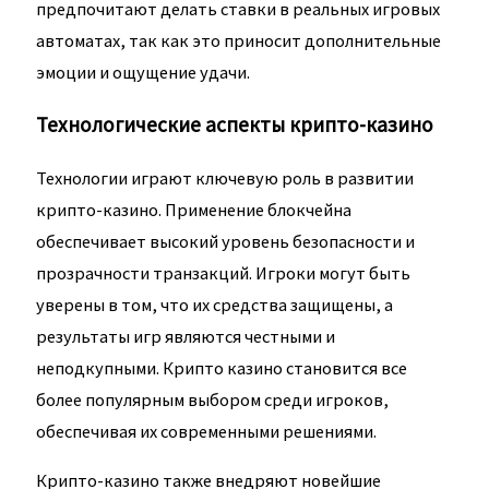
предпочитают делать ставки в реальных игровых
автоматах, так как это приносит дополнительные
эмоции и ощущение удачи.
Технологические аспекты крипто-казино
Технологии играют ключевую роль в развитии
крипто-казино. Применение блокчейна
обеспечивает высокий уровень безопасности и
прозрачности транзакций. Игроки могут быть
уверены в том, что их средства защищены, а
результаты игр являются честными и
неподкупными. Крипто казино становится все
более популярным выбором среди игроков,
обеспечивая их современными решениями.
Крипто-казино также внедряют новейшие