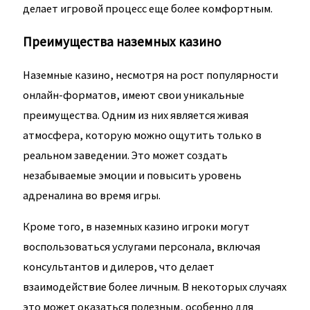
делает игровой процесс еще более комфортным.
Преимущества наземных казино
Наземные казино, несмотря на рост популярности
онлайн-форматов, имеют свои уникальные
преимущества. Одним из них является живая
атмосфера, которую можно ощутить только в
реальном заведении. Это может создать
незабываемые эмоции и повысить уровень
адреналина во время игры.
Кроме того, в наземных казино игроки могут
воспользоваться услугами персонала, включая
консультантов и дилеров, что делает
взаимодействие более личным. В некоторых случаях
это может оказаться полезным, особенно для