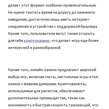
делает этот формат особенно привлекательным.
Не нужно тратить время на дорогу до наземного
заведения, достаточно лишь иметь интернет-
соединение и устройство с поддержкой браузера.
Кроме того, пользователи могут также открыть
для себя
криптоказино
, что делает игру еще более
интересной и разнообразной.
Кроме того, онлайн-казино предлагают широкий
выбор игр, включая слоты, настольные игры и live-
казино с живыми дилерами. Криптовалюты,
используемые для расчетов, обеспечивают
дополнительные преимущества, такие как
анонимность и быстрая скорость транзакций, что