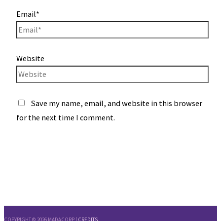
Email*
Website
Save my name, email, and website in this browser
for the next time I comment.
COPYRIGHT © 2026
MADACORP
|
CREDITS