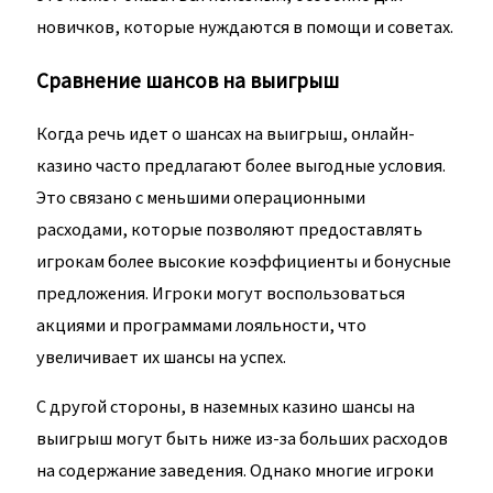
новичков, которые нуждаются в помощи и советах.
Сравнение шансов на выигрыш
Когда речь идет о шансах на выигрыш, онлайн-
казино часто предлагают более выгодные условия.
Это связано с меньшими операционными
расходами, которые позволяют предоставлять
игрокам более высокие коэффициенты и бонусные
предложения. Игроки могут воспользоваться
акциями и программами лояльности, что
увеличивает их шансы на успех.
С другой стороны, в наземных казино шансы на
выигрыш могут быть ниже из-за больших расходов
на содержание заведения. Однако многие игроки