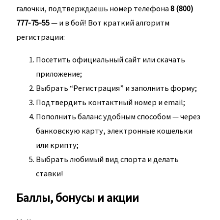
галочки, подтверждаешь номер телефона
8 (800)
777-75-55
— и в бой! Вот краткий алгоритм
регистрации:
Посетить официальный сайт или скачать
приложение;
Выбрать “Регистрация” и заполнить форму;
Подтвердить контактный номер и email;
Пополнить баланс удобным способом — через
банковскую карту, электронные кошельки
или крипту;
Выбрать любимый вид спорта и делать
ставки!
Баллы, бонусы и акции