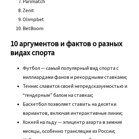
Parimatch
Zenit
Olimpbet
BetBoom
10 аргументов и фактов о разных
видах спорта
Футбол — самый популярный вид спорта с
миллиардами фанов и рекордными ставками;
Теннис славится своей непредсказуемостью и
“гендерным” балом на ставках;
Баскетбол позволяет ставить на десятки
вариантов, включая интерактивные линии;
Хоккей на льду — эпицентр азарта в зимние
месяцы, особенно трансляции из России;