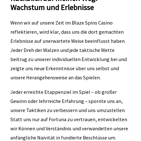
Wachstum und Erlebnisse
Wenn wir auf unsere Zeit im Blaze Spins Casino
reflektieren, wird klar, dass uns die dort gemachten
Erlebnisse auf unerwartete Weise beeinflusst haben.
Jeder Dreh der Walzen und jede taktische Wette
beitrug zu unserer individuellen Entwicklung bei und
zeigte uns neue Erkenntnisse über uns selbst und
unsere Herangehensweise an das Spielen.
Jeder erreichte Etappenziel im Spiel – ob großer
Gewinn oder lehrreiche Erfahrung – spornte uns an,
unsere Taktiken zu verbessern und uns umzustellen.
Statt uns nur auf Fortuna zu vertrauen, entwickelten
wir Können und Verständnis und verwandelten unsere
anfängliche Naivität in fundierte Beschlüsse um.