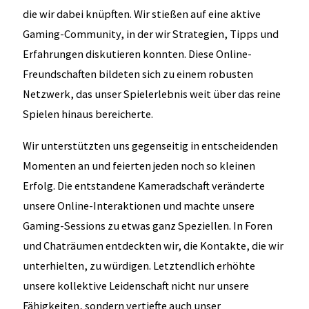
die wir dabei knüpften. Wir stießen auf eine aktive
Gaming-Community, in der wir Strategien, Tipps und
Erfahrungen diskutieren konnten. Diese Online-
Freundschaften bildeten sich zu einem robusten
Netzwerk, das unser Spielerlebnis weit über das reine
Spielen hinaus bereicherte.
Wir unterstützten uns gegenseitig in entscheidenden
Momenten an und feierten jeden noch so kleinen
Erfolg. Die entstandene Kameradschaft veränderte
unsere Online-Interaktionen und machte unsere
Gaming-Sessions zu etwas ganz Speziellen. In Foren
und Chaträumen entdeckten wir, die Kontakte, die wir
unterhielten, zu würdigen. Letztendlich erhöhte
unsere kollektive Leidenschaft nicht nur unsere
Fähigkeiten, sondern vertiefte auch unser