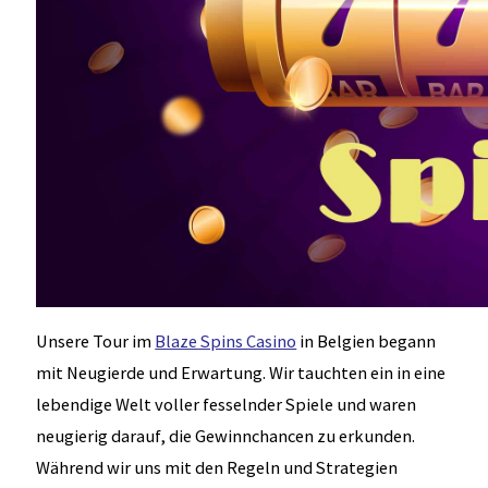
Unsere Tour im
Blaze Spins Casino
in Belgien begann
mit Neugierde und Erwartung. Wir tauchten ein in eine
lebendige Welt voller fesselnder Spiele und waren
neugierig darauf, die Gewinnchancen zu erkunden.
Während wir uns mit den Regeln und Strategien