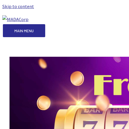
Skip to content
MAIN MENU