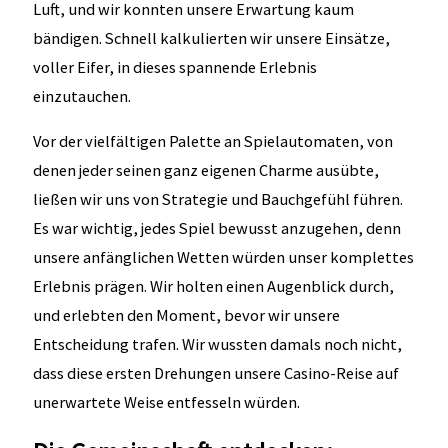
Luft, und wir konnten unsere Erwartung kaum
bändigen. Schnell kalkulierten wir unsere Einsätze,
voller Eifer, in dieses spannende Erlebnis
einzutauchen.
Vor der vielfältigen Palette an Spielautomaten, von
denen jeder seinen ganz eigenen Charme ausübte,
ließen wir uns von Strategie und Bauchgefühl führen.
Es war wichtig, jedes Spiel bewusst anzugehen, denn
unsere anfänglichen Wetten würden unser komplettes
Erlebnis prägen. Wir holten einen Augenblick durch,
und erlebten den Moment, bevor wir unsere
Entscheidung trafen. Wir wussten damals noch nicht,
dass diese ersten Drehungen unsere Casino-Reise auf
unerwartete Weise entfesseln würden.