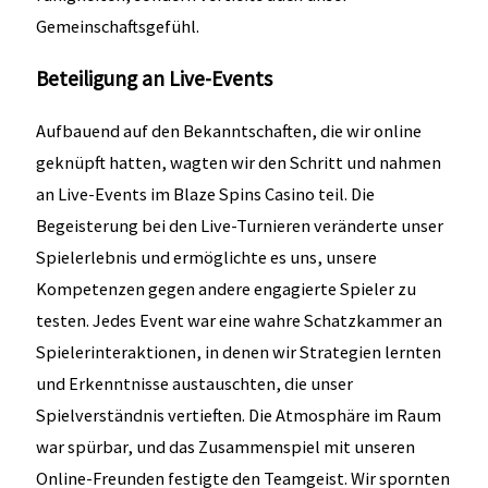
Gemeinschaftsgefühl.
Beteiligung an Live-Events
Aufbauend auf den Bekanntschaften, die wir online
geknüpft hatten, wagten wir den Schritt und nahmen
an Live-Events im Blaze Spins Casino teil. Die
Begeisterung bei den Live-Turnieren veränderte unser
Spielerlebnis und ermöglichte es uns, unsere
Kompetenzen gegen andere engagierte Spieler zu
testen. Jedes Event war eine wahre Schatzkammer an
Spielerinteraktionen, in denen wir Strategien lernten
und Erkenntnisse austauschten, die unser
Spielverständnis vertieften. Die Atmosphäre im Raum
war spürbar, und das Zusammenspiel mit unseren
Online-Freunden festigte den Teamgeist. Wir spornten