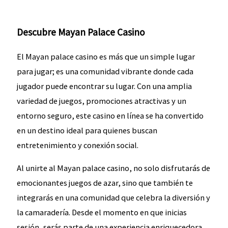
Descubre Mayan Palace Casino
El Mayan palace casino es más que un simple lugar
para jugar; es una comunidad vibrante donde cada
jugador puede encontrar su lugar. Con una amplia
variedad de juegos, promociones atractivas y un
entorno seguro, este casino en línea se ha convertido
en un destino ideal para quienes buscan
entretenimiento y conexión social.
Al unirte al Mayan palace casino, no solo disfrutarás de
emocionantes juegos de azar, sino que también te
integrarás en una comunidad que celebra la diversión y
la camaradería. Desde el momento en que inicias
sesión, serás parte de una experiencia enriquecedora