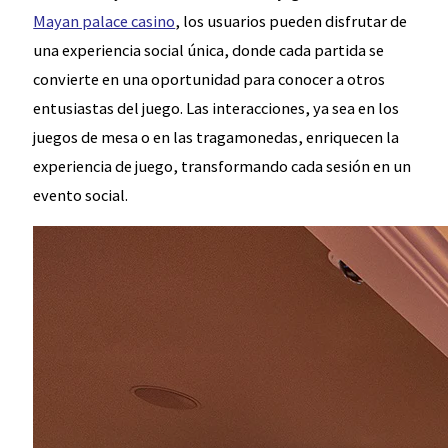
Mayan palace casino
, los usuarios pueden disfrutar de
una experiencia social única, donde cada partida se
convierte en una oportunidad para conocer a otros
entusiastas del juego. Las interacciones, ya sea en los
juegos de mesa o en las tragamonedas, enriquecen la
experiencia de juego, transformando cada sesión en un
evento social.