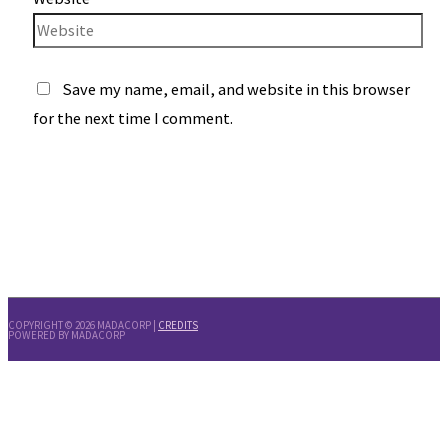
Save my name, email, and website in this browser
for the next time I comment.
COPYRIGHT © 2026
MADACORP
|
CREDITS
POWERED BY
MADACORP