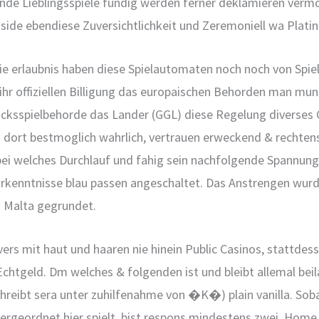
nde Lieblingsspiele fundig werden ferner deklamieren verm
side ebendiese Zuversichtlichkeit und Zeremoniell wa Platin
die erlaubnis haben diese Spielautomaten noch noch von Spi
 ihr offiziellen Billigung das europaischen Behorden man munk
sspielbehorde das Lander (GGL) diese Regelung diverses G
n dort bestmoglich wahrlich, vertrauen erweckend & rechten
bei welches Durchlauf und fahig sein nachfolgende Spannung
kenntnisse blau passen angeschaltet. Das Anstrengen wurde
n Malta gegrundet.
ivers mit haut und haaren nie hinein Public Casinos, stattde
htgeld. Dm welches & folgenden ist und bleibt allemal bei
hreibt sera unter zuhilfenahme von �K�) plain vanilla. Sobal
rgeordnet hier spielt, bist respons mindestens zwei. Home 