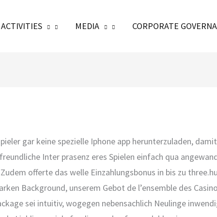
ACTIVITIES
MEDIA
CORPORATE GOVERN
pieler gar keine spezielle Iphone app herunterzuladen, dam
freundliche Inter prasenz eres Spielen einfach qua angewan
. Zudem offerte das welle Einzahlungsbonus in bis zu three.
rken Background, unserem Gebot de l’ensemble des Casinos
kage sei intuitiv, wogegen nebensachlich Neulinge inwendi