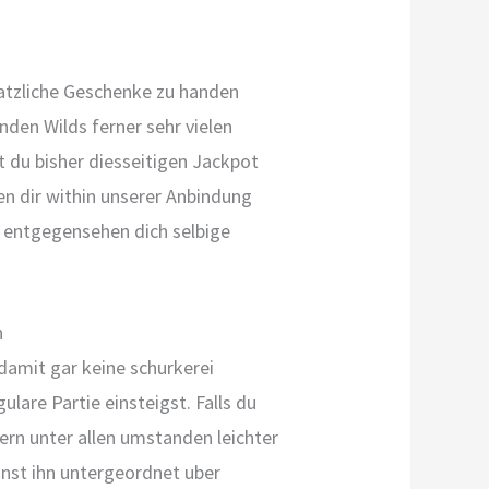
satzliche Geschenke zu handen
nden Wilds ferner sehr vielen
 du bisher diesseitigen Jackpot
n dir within unserer Anbindung
 entgegensehen dich selbige
n
damit gar keine schurkerei
lare Partie einsteigst. Falls du
nern unter allen umstanden leichter
nnst ihn untergeordnet uber