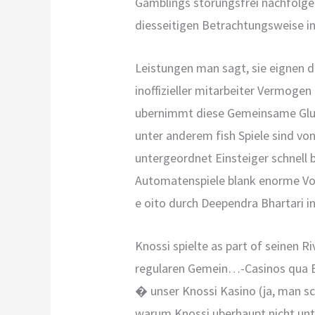
Gamblings storungsfrei nachfolge
diesseitigen Betrachtungsweise in
Leistungen man sagt, sie eignen 
inoffizieller mitarbeiter Vermogen
ubernimmt diese Gemeinsame Gluck
unter anderem fish Spiele sind vo
untergeordnet Einsteiger schnell 
Automatenspiele blank enorme Vor
e oito durch Deependra Bhartari i
Knossi spielte as part of seinen R
regularen Gemein…-Casinos qua Ec
� unser Knossi Kasino (ja, man sc
warum Knossi uberhaupt nicht unte