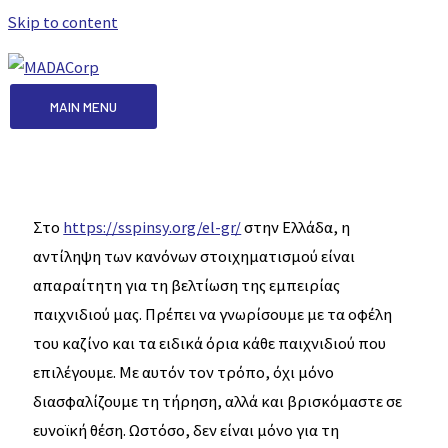
Skip to content
MAIN MENU
Στο
https://sspinsy.org/el-gr/
στην Ελλάδα, η
αντίληψη των κανόνων στοιχηματισμού είναι
απαραίτητη για τη βελτίωση της εμπειρίας
παιχνιδιού μας. Πρέπει να γνωρίσουμε με τα οφέλη
του καζίνο και τα ειδικά όρια κάθε παιχνιδιού που
επιλέγουμε. Με αυτόν τον τρόπο, όχι μόνο
διασφαλίζουμε τη τήρηση, αλλά και βρισκόμαστε σε
ευνοϊκή θέση. Ωστόσο, δεν είναι μόνο για τη