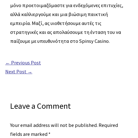
μόνο προετοιμαζόμαστε για ενδεχόμενες επιτυχίες,
αλλά καλλιεργούμε και μια βιώσιμη παικτική
εμπειρία. Μαζί, ας υιοθετήσουμε αυτές τις
στρατηγικές και ας απολαύσουμε τη ένταση του να
παίζουμε με υπευθυνότητα στο Spinsy Casino.
←
Previous Post
Next Post
→
Leave a Comment
Your email address will not be published.
Required
fields are marked
*