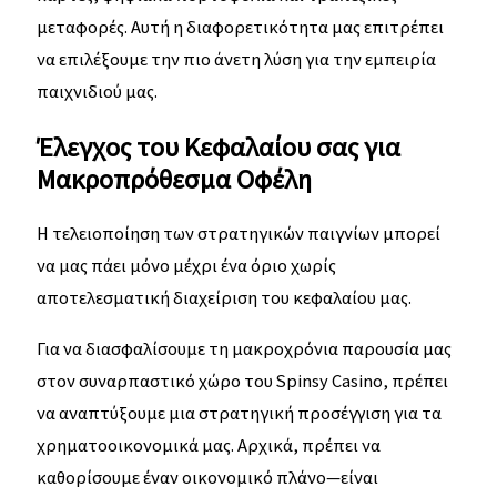
μεταφορές. Αυτή η διαφορετικότητα μας επιτρέπει
να επιλέξουμε την πιο άνετη λύση για την εμπειρία
παιχνιδιού μας.
Έλεγχος του Κεφαλαίου σας για
Μακροπρόθεσμα Οφέλη
Η τελειοποίηση των στρατηγικών παιγνίων μπορεί
να μας πάει μόνο μέχρι ένα όριο χωρίς
αποτελεσματική διαχείριση του κεφαλαίου μας.
Για να διασφαλίσουμε τη μακροχρόνια παρουσία μας
στον συναρπαστικό χώρο του Spinsy Casino, πρέπει
να αναπτύξουμε μια στρατηγική προσέγγιση για τα
χρηματοοικονομικά μας. Αρχικά, πρέπει να
καθορίσουμε έναν οικονομικό πλάνο—είναι