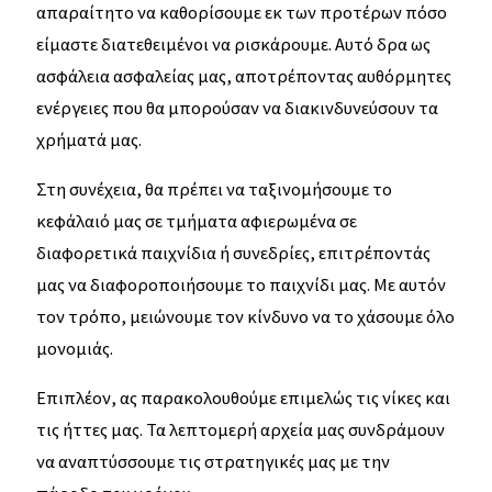
απαραίτητο να καθορίσουμε εκ των προτέρων πόσο
είμαστε διατεθειμένοι να ρισκάρουμε. Αυτό δρα ως
ασφάλεια ασφαλείας μας, αποτρέποντας αυθόρμητες
ενέργειες που θα μπορούσαν να διακινδυνεύσουν τα
χρήματά μας.
Στη συνέχεια, θα πρέπει να ταξινομήσουμε το
κεφάλαιό μας σε τμήματα αφιερωμένα σε
διαφορετικά παιχνίδια ή συνεδρίες, επιτρέποντάς
μας να διαφοροποιήσουμε το παιχνίδι μας. Με αυτόν
τον τρόπο, μειώνουμε τον κίνδυνο να το χάσουμε όλο
μονομιάς.
Επιπλέον, ας παρακολουθούμε επιμελώς τις νίκες και
τις ήττες μας. Τα λεπτομερή αρχεία μας συνδράμουν
να αναπτύσσουμε τις στρατηγικές μας με την