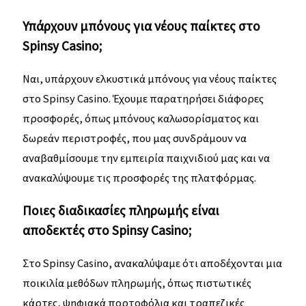
Υπάρχουν μπόνους για νέους παίκτες στο
Spinsy Casino;
Ναι, υπάρχουν ελκυστικά μπόνους για νέους παίκτες
στο Spinsy Casino. Έχουμε παρατηρήσει διάφορες
προσφορές, όπως μπόνους καλωσορίσματος και
δωρεάν περιστροφές, που μας συνδράμουν να
αναβαθμίσουμε την εμπειρία παιχνιδιού μας και να
ανακαλύψουμε τις προσφορές της πλατφόρμας.
Ποιες διαδικασίες πληρωμής είναι
αποδεκτές στο Spinsy Casino;
Στο Spinsy Casino, ανακαλύψαμε ότι αποδέχονται μια
ποικιλία μεθόδων πληρωμής, όπως πιστωτικές
κάρτες, ψηφιακά πορτοφόλια και τραπεζικές