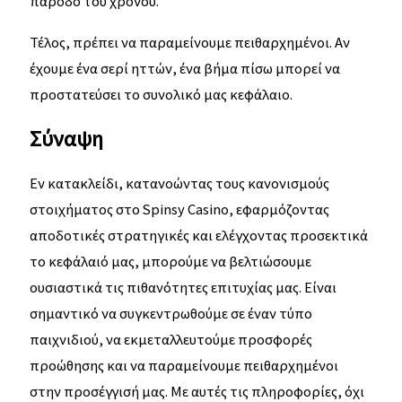
πάροδο του χρόνου.
Τέλος, πρέπει να παραμείνουμε πειθαρχημένοι. Αν
έχουμε ένα σερί ηττών, ένα βήμα πίσω μπορεί να
προστατεύσει το συνολικό μας κεφάλαιο.
Σύναψη
Εν κατακλείδι, κατανοώντας τους κανονισμούς
στοιχήματος στο Spinsy Casino, εφαρμόζοντας
αποδοτικές στρατηγικές και ελέγχοντας προσεκτικά
το κεφάλαιό μας, μπορούμε να βελτιώσουμε
ουσιαστικά τις πιθανότητες επιτυχίας μας. Είναι
σημαντικό να συγκεντρωθούμε σε έναν τύπο
παιχνιδιού, να εκμεταλλευτούμε προσφορές
προώθησης και να παραμείνουμε πειθαρχημένοι
στην προσέγγισή μας. Με αυτές τις πληροφορίες, όχι