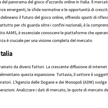
ta del panorama del gioco d’azzardo online in Italia. Il merc
ze emergenti, le sfide normative e le opportunità di cresci
delineano il futuro del gioco online, offrendo spunti di rifles
ttutto per chi guarda oltre i confini nazionali, è la compren
circuito AAMS, è essenziale conoscere le piattaforme che ope
za è cruciale per una visione completa del mercato.
talia
ainato da diversi fattori. La crescente diffusione di internet e
he alimentano questa espansione. Tuttavia, il settore è sogg
peratori. L’Agenzia delle Dogane e dei Monopoli (ADM) svolge
operazioni. Analizzare i dati di mercato, le quote di mercato d