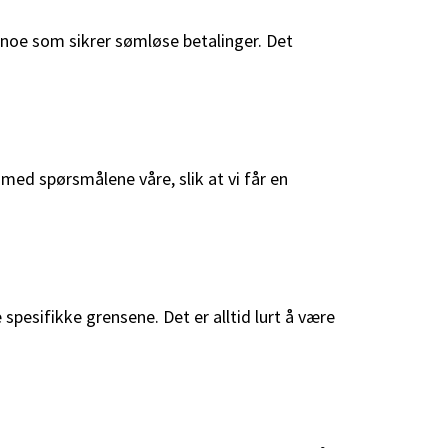
, noe som sikrer sømløse betalinger. Det
 med spørsmålene våre, slik at vi får en
 spesifikke grensene. Det er alltid lurt å være