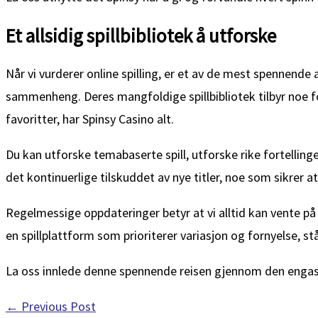
Et allsidig spillbibliotek å utforske
Når vi vurderer online spilling, er et av de mest spennende 
sammenheng. Deres mangfoldige spillbibliotek tilbyr noe for
favoritter, har Spinsy Casino alt.
Du kan utforske temabaserte spill, utforske rike fortellin
det kontinuerlige tilskuddet av nye titler, noe som sikrer a
Regelmessige oppdateringer betyr at vi alltid kan vente på
en spillplattform som prioriterer variasjon og fornyelse, 
La oss innlede denne spennende reisen gjennom den engas
←
Previous Post