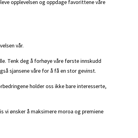
ppleve opplevelsen og oppdage favorittene våre
velsen vår.
alle. Tenk deg å forhøye våre første innskudd
gså sjansene våre for å få en stor gevinst.
orbedringene holder oss ikke bare interesserte,
Hvis vi ønsker å maksimere moroa og premiene