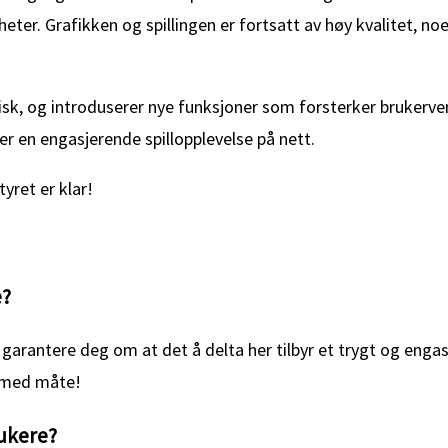
heter. Grafikken og spillingen er fortsatt av høy kvalitet, n
isk, og introduserer nye funksjoner som forsterker brukervenn
er en engasjerende spillopplevelse på nett.
tyret er klar!
e?
an garantere deg om at det å delta her tilbyr et trygt og eng
t med måte!
rukere?