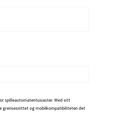
r spilleautomatentusiaster. Med sitt
bruke grensesnittet og mobilkompatibiliteten det