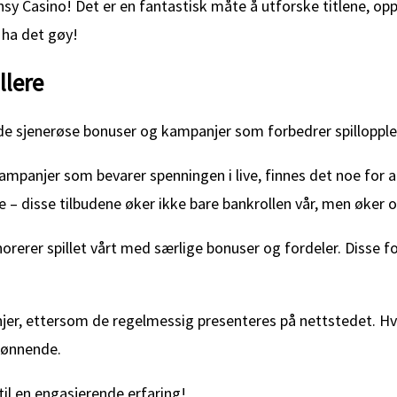
nsy Casino! Det er en fantastisk måte å utforske titlene, o
g ha det gøy!
llere
gde sjenerøse bonuser og kampanjer som forbedrer spillopple
kampanjer som bevarer spenningen i live, finnes det noe for 
e – disse tilbudene øker ikke bare bankrollen vår, men øker o
orerer spillet vårt med særlige bonuser og fordeler. Disse f
anjer, ettersom de regelmessig presenteres på nettstedet. 
elønnende.
til en engasjerende erfaring!