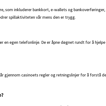
llere, som inkluderer bankkort, e-wallets og bankoverføringer
rer spillaktiviteten vår mens den er trygg.
ler en egen telefonlinje. De er åpne døgnet rundt for å hjelpe
år gjennom casinoets regler og retningslinjer for å forstå de
o?