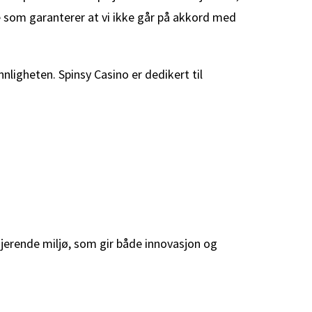
oe som garanterer at vi ikke går på akkord med
ligheten. Spinsy Casino er dedikert til
asjerende miljø, som gir både innovasjon og