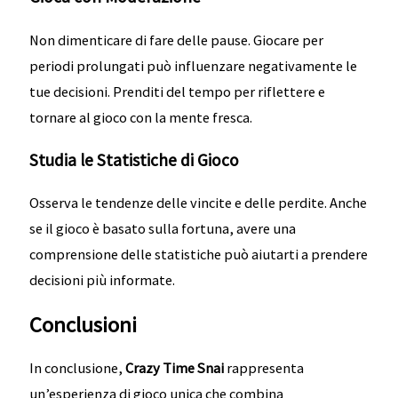
Non dimenticare di fare delle pause. Giocare per
periodi prolungati può influenzare negativamente le
tue decisioni. Prenditi del tempo per riflettere e
tornare al gioco con la mente fresca.
Studia le Statistiche di Gioco
Osserva le tendenze delle vincite e delle perdite. Anche
se il gioco è basato sulla fortuna, avere una
comprensione delle statistiche può aiutarti a prendere
decisioni più informate.
Conclusioni
In conclusione,
Crazy Time Snai
rappresenta
un’esperienza di gioco unica che combina