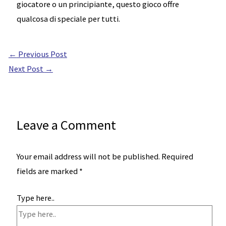
giocatore o un principiante, questo gioco offre
qualcosa di speciale per tutti.
←
Previous Post
Next Post
→
Leave a Comment
Your email address will not be published.
Required
fields are marked
*
Type here..