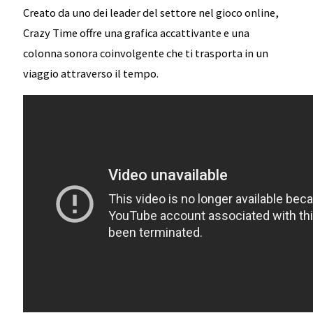
Creato da uno dei leader del settore nel gioco online,
Crazy Time offre una grafica accattivante e una
colonna sonora coinvolgente che ti trasporta in un
viaggio attraverso il tempo.