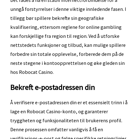
unngå forstyrrelser i denne viktige innledende fasen. I
tillegg bør spillere bekrefte sin geografiske
kvalifisering, ettersom reglene for online gambling
kan forskjellige fra region til region. Ved å utforske
nettstedets funksjoner og tilbud, kan mulige spillere
forbedre sin totale opplevelse, forberede dem på de
neste stegene i kontoopprettelsen og øke gleden sin
hos Robocat Casino.
Bekreft e-postadressen din
Å verifisere e-postadressen din er et essensielt trinn i å
lage en Robocat Casino-konto, og garanterer
tryggheten og funksjonaliteten til brukerens profil.
Denne prosessen omfatter vanligvis å få en
verifikasjons-e-post og følge spesifikke retningslinjer