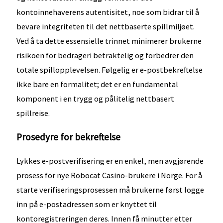
kontoinnehaverens autentisitet, noe som bidrar til å
bevare integriteten til det nettbaserte spillmiljøet.
Ved å ta dette essensielle trinnet minimerer brukerne
risikoen for bedrageri betraktelig og forbedrer den
totale spillopplevelsen. Følgelig er e-postbekreftelse
ikke bare en formalitet; det er en fundamental
komponent i en trygg og pålitelig nettbasert
spillreise.
Prosedyre for bekreftelse
Lykkes e-postverifisering er en enkel, men avgjørende
prosess for nye Robocat Casino-brukere i Norge. For å
starte verifiseringsprosessen må brukerne først logge
inn på e-postadressen som er knyttet til
kontoregistreringen deres. Innen få minutter etter