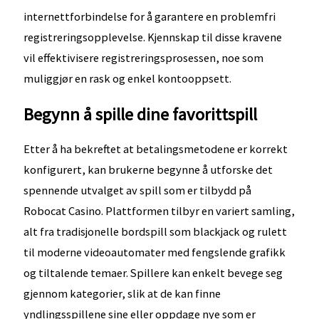
internettforbindelse for å garantere en problemfri
registreringsopplevelse. Kjennskap til disse kravene
vil effektivisere registreringsprosessen, noe som
muliggjør en rask og enkel kontooppsett.
Begynn å spille dine favorittspill
Etter å ha bekreftet at betalingsmetodene er korrekt
konfigurert, kan brukerne begynne å utforske det
spennende utvalget av spill som er tilbydd på
Robocat Casino. Plattformen tilbyr en variert samling,
alt fra tradisjonelle bordspill som blackjack og rulett
til moderne videoautomater med fengslende grafikk
og tiltalende temaer. Spillere kan enkelt bevege seg
gjennom kategorier, slik at de kan finne
yndlingsspillene sine eller oppdage nye som er