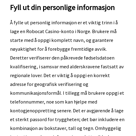
Fyll ut din personlige informasjon
Å fylle ut personlig informasjon er et viktig trinn i å
lage en Robocat Casino-konto i Norge. Brukere må
starte med å oppgi komplett navn, og garantere
nøyaktighet for å forebygge fremtidige avvik.
Deretter verifiserer den påkrevede fødselsdatoen
kvalifisering, i samsvar med alderskravene fastsatt av
regionale lover. Det er viktig å oppgi en korrekt
adresse for geografisk verifisering og
kommunikasjonsformål. I tillegg må brukere oppgi et
telefonnummer, noe som kan hjelpe med
kontogjenoppretting senere. Det er avgjørende å lage
et sterkt passord for tryggheten; det bør inkludere en
kombinasjon av bokstaver, tall og tegn. Omhyggelig