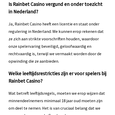
Is Rainbet Casino vergund en onder toezicht
in Nederland?
Ja, Rainbet Casino heeft een licentie en staat onder
regulering in Nederland. We kunnen erop rekenen dat
ze zich aan strikte voorschriften houden, waardoor
onze spelervaring beveiligd, geloofwaardig en
rechtvaardig is, terwijl we vermaakt worden door de
opwinding die ze aanbieden.
Welke leeftijdsrestricties zijn er voor spelers bij
Rainbet Casino?
Wat betreft leeftijdsregels, moeten we erop wijzen dat
minnendeelnemers minimaal 18 jaar oud moeten zijn
om deel te nemen. Het is van cruciaal belang dat we