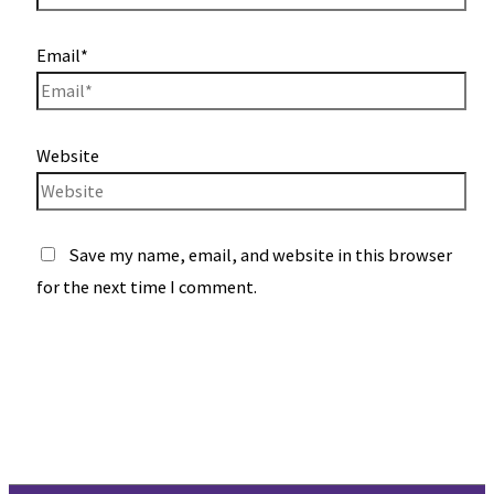
Email*
Website
Save my name, email, and website in this browser
for the next time I comment.