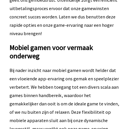
geeft ons gemoedsrust. Uiteindelijk zorgt een efficiënt
uitbetalingsproces ervoor dat onze gamewinsten
concreet succes worden. Laten we dus benutten deze
rapide opties en onze game-ervaring naar een hoger
niveau brengen!
Mobiel gamen voor vermaak
onderweg
Bij nader inzicht naar mobiel gamen wordt helder dat
een vloeiende app-ervaring ons gemak en speelplezier
verbetert. We hebben toegang tot een divers scala aan
games binnen handbereik, waardoor het
gemakkelijker dan ooit is om de ideale game te vinden,
of we nu buiten zijn of relaxen. Deze flexibiliteit op
mobiele apparaten sluit aan bij onze dynamische
levensstijl, maar verrijkt ook onze game-ervaring.