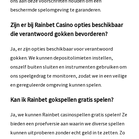
ons aan deze voorschriften houden om een
beschermde spelomgeving te garanderen.
Zijn er bij Rainbet Casino opties beschikbaar
die verantwoord gokken bevorderen?
Ja, er zijn opties beschikbaar voor verantwoord
gokken. We kunnen depositolimieten instellen,
onszelf buiten sluiten en instrumenten gebruiken om
ons speelgedrag te monitoren, zodat we in een veilige
en gereguleerde omgeving kunnen spelen.
Kan ik Rainbet gokspellen gratis spelen?
Ja, we kunnen Rainbet casinospellen gratis spelen! Ze
bieden een proefversie aan waarin we diverse spellen
kunnen uitproberen zonder echt geld in te zetten. Zo