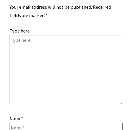
Your email address will not be published.
Required
fields are marked
*
Type here..
Name*