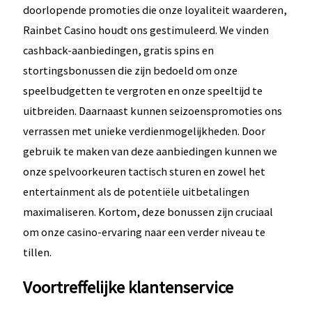
doorlopende promoties die onze loyaliteit waarderen,
Rainbet Casino houdt ons gestimuleerd. We vinden
cashback-aanbiedingen, gratis spins en
stortingsbonussen die zijn bedoeld om onze
speelbudgetten te vergroten en onze speeltijd te
uitbreiden. Daarnaast kunnen seizoenspromoties ons
verrassen met unieke verdienmogelijkheden. Door
gebruik te maken van deze aanbiedingen kunnen we
onze spelvoorkeuren tactisch sturen en zowel het
entertainment als de potentiële uitbetalingen
maximaliseren. Kortom, deze bonussen zijn cruciaal
om onze casino-ervaring naar een verder niveau te
tillen.
Voortreffelijke klantenservice