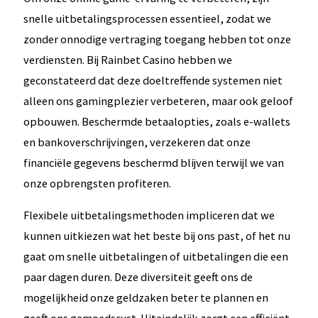
snelle uitbetalingsprocessen essentieel, zodat we
zonder onnodige vertraging toegang hebben tot onze
verdiensten. Bij Rainbet Casino hebben we
geconstateerd dat deze doeltreffende systemen niet
alleen ons gamingplezier verbeteren, maar ook geloof
opbouwen. Beschermde betaalopties, zoals e-wallets
en bankoverschrijvingen, verzekeren dat onze
financiële gegevens beschermd blijven terwijl we van
onze opbrengsten profiteren.
Flexibele uitbetalingsmethoden impliceren dat we
kunnen uitkiezen wat het beste bij ons past, of het nu
gaat om snelle uitbetalingen of uitbetalingen die een
paar dagen duren. Deze diversiteit geeft ons de
mogelijkheid onze geldzaken beter te plannen en