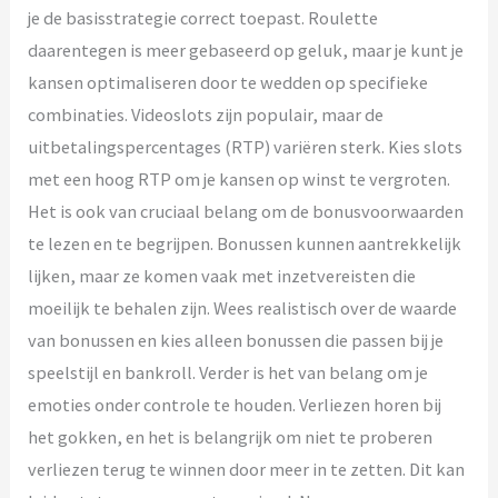
je de basisstrategie correct toepast. Roulette
daarentegen is meer gebaseerd op geluk, maar je kunt je
kansen optimaliseren door te wedden op specifieke
combinaties. Videoslots zijn populair, maar de
uitbetalingspercentages (RTP) variëren sterk. Kies slots
met een hoog RTP om je kansen op winst te vergroten.
Het is ook van cruciaal belang om de bonusvoorwaarden
te lezen en te begrijpen. Bonussen kunnen aantrekkelijk
lijken, maar ze komen vaak met inzetvereisten die
moeilijk te behalen zijn. Wees realistisch over de waarde
van bonussen en kies alleen bonussen die passen bij je
speelstijl en bankroll. Verder is het van belang om je
emoties onder controle te houden. Verliezen horen bij
het gokken, en het is belangrijk om niet te proberen
verliezen terug te winnen door meer in te zetten. Dit kan