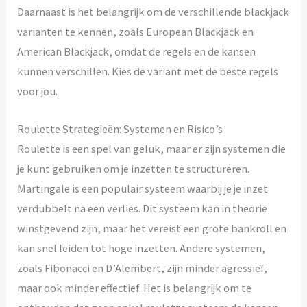
Daarnaast is het belangrijk om de verschillende blackjack
varianten te kennen, zoals European Blackjack en
American Blackjack, omdat de regels en de kansen
kunnen verschillen. Kies de variant met de beste regels
voor jou.
Roulette Strategieën: Systemen en Risico’s
Roulette is een spel van geluk, maar er zijn systemen die
je kunt gebruiken om je inzetten te structureren.
Martingale is een populair systeem waarbij je je inzet
verdubbelt na een verlies. Dit systeem kan in theorie
winstgevend zijn, maar het vereist een grote bankroll en
kan snel leiden tot hoge inzetten. Andere systemen,
zoals Fibonacci en D’Alembert, zijn minder agressief,
maar ook minder effectief. Het is belangrijk om te