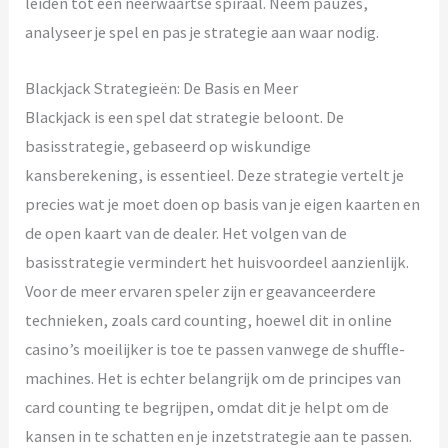
leiden tot een neerwaartse spiraal. Neem pauzes,
analyseer je spel en pas je strategie aan waar nodig.
Blackjack Strategieën: De Basis en Meer
Blackjack is een spel dat strategie beloont. De
basisstrategie, gebaseerd op wiskundige
kansberekening, is essentieel. Deze strategie vertelt je
precies wat je moet doen op basis van je eigen kaarten en
de open kaart van de dealer. Het volgen van de
basisstrategie vermindert het huisvoordeel aanzienlijk.
Voor de meer ervaren speler zijn er geavanceerdere
technieken, zoals card counting, hoewel dit in online
casino’s moeilijker is toe te passen vanwege de shuffle-
machines. Het is echter belangrijk om de principes van
card counting te begrijpen, omdat dit je helpt om de
kansen in te schatten en je inzetstrategie aan te passen.