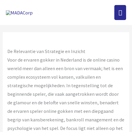
Skip
MAI
to
content
MEN
De Relevantie van Strategie en Inzicht
Voor de ervaren gokker in Nederland is de online casino
wereld meer dan alleen een bron van vermaak; het is een
complex ecosysteem vol kansen, valkuilen en
strategische mogelijkheden. In tegenstelling tot de
beginnende speler, die vaak aangetrokken wordt door
de glamour en de belofte van snelle winsten, benadert
de ervaren speler online gokken met een diepgaand
begrip van kansberekening, bankroll management en de
psychologie van het spel. De focus ligt niet alleen op het