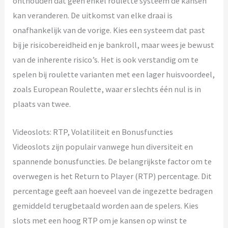
onthouden dat geen enkel roulette systeem de kansen
kan veranderen. De uitkomst van elke draai is
onafhankelijk van de vorige. Kies een systeem dat past
bij je risicobereidheid en je bankroll, maar wees je bewust
van de inherente risico’s. Het is ook verstandig om te
spelen bij roulette varianten met een lager huisvoordeel,
zoals European Roulette, waar er slechts één nul is in
plaats van twee.
Videoslots: RTP, Volatiliteit en Bonusfuncties
Videoslots zijn populair vanwege hun diversiteit en
spannende bonusfuncties. De belangrijkste factor om te
overwegen is het Return to Player (RTP) percentage. Dit
percentage geeft aan hoeveel van de ingezette bedragen
gemiddeld terugbetaald worden aan de spelers. Kies
slots met een hoog RTP om je kansen op winst te