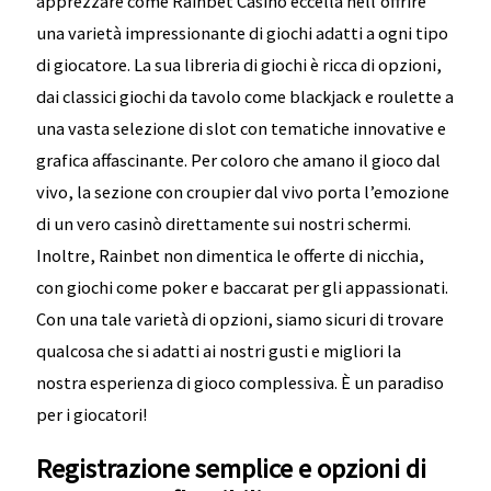
apprezzare come Rainbet Casino eccella nell’offrire
una varietà impressionante di giochi adatti a ogni tipo
di giocatore. La sua libreria di giochi è ricca di opzioni,
dai classici giochi da tavolo come blackjack e roulette a
una vasta selezione di slot con tematiche innovative e
grafica affascinante. Per coloro che amano il gioco dal
vivo, la sezione con croupier dal vivo porta l’emozione
di un vero casinò direttamente sui nostri schermi.
Inoltre, Rainbet non dimentica le offerte di nicchia,
con giochi come poker e baccarat per gli appassionati.
Con una tale varietà di opzioni, siamo sicuri di trovare
qualcosa che si adatti ai nostri gusti e migliori la
nostra esperienza di gioco complessiva. È un paradiso
per i giocatori!
Registrazione semplice e opzioni di