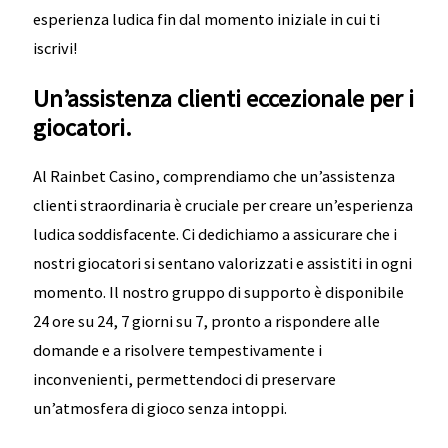
esperienza ludica fin dal momento iniziale in cui ti
iscrivi!
Un’assistenza clienti eccezionale per i
giocatori.
Al Rainbet Casino, comprendiamo che un’assistenza
clienti straordinaria è cruciale per creare un’esperienza
ludica soddisfacente. Ci dedichiamo a assicurare che i
nostri giocatori si sentano valorizzati e assistiti in ogni
momento. Il nostro gruppo di supporto è disponibile
24 ore su 24, 7 giorni su 7, pronto a rispondere alle
domande e a risolvere tempestivamente i
inconvenienti, permettendoci di preservare
un’atmosfera di gioco senza intoppi.