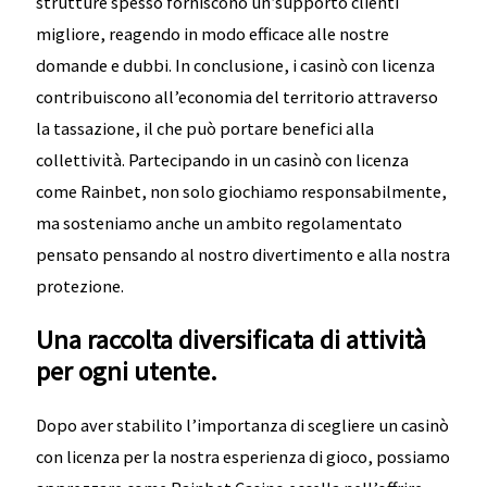
strutture spesso forniscono un’supporto clienti
migliore, reagendo in modo efficace alle nostre
domande e dubbi. In conclusione, i casinò con licenza
contribuiscono all’economia del territorio attraverso
la tassazione, il che può portare benefici alla
collettività. Partecipando in un casinò con licenza
come Rainbet, non solo giochiamo responsabilmente,
ma sosteniamo anche un ambito regolamentato
pensato pensando al nostro divertimento e alla nostra
protezione.
Una raccolta diversificata di attività
per ogni utente.
Dopo aver stabilito l’importanza di scegliere un casinò
con licenza per la nostra esperienza di gioco, possiamo