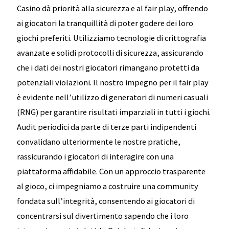
Casino dà priorità alla sicurezza e al fair play, offrendo
ai giocatori la tranquillità di poter godere dei loro
giochi preferiti. Utilizziamo tecnologie di crittografia
avanzate e solidi protocolli di sicurezza, assicurando
che i dati dei nostri giocatori rimangano protetti da
potenziali violazioni. Il nostro impegno per il fair play
è evidente nell’utilizzo di generatori di numeri casuali
(RNG) per garantire risultati imparziali in tutti i giochi.
Audit periodici da parte di terze parti indipendenti
convalidano ulteriormente le nostre pratiche,
rassicurando i giocatori di interagire con una
piattaforma affidabile. Con un approccio trasparente
al gioco, ci impegniamo a costruire una community
fondata sull’integrità, consentendo ai giocatori di
concentrarsi sul divertimento sapendo che i loro