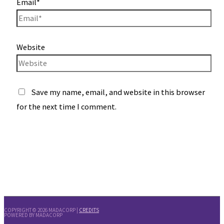
Email*
Website
Save my name, email, and website in this browser
for the next time I comment.
COPYRIGHT © 2026
MADACORP
|
CREDITS
POWERED BY
MADACORP