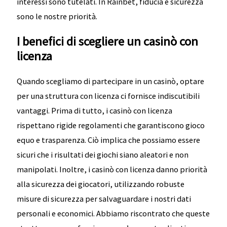
interessi sono tutelati. In Rainbet, fiducia e sicurezza
sono le nostre priorità.
I benefici di scegliere un casinò con
licenza
Quando scegliamo di partecipare in un casinò, optare
per una struttura con licenza ci fornisce indiscutibili
vantaggi. Prima di tutto, i casinò con licenza
rispettano rigide regolamenti che garantiscono gioco
equo e trasparenza. Ciò implica che possiamo essere
sicuri che i risultati dei giochi siano aleatori e non
manipolati. Inoltre, i casinò con licenza danno priorità
alla sicurezza dei giocatori, utilizzando robuste
misure di sicurezza per salvaguardare i nostri dati
personali e economici. Abbiamo riscontrato che queste