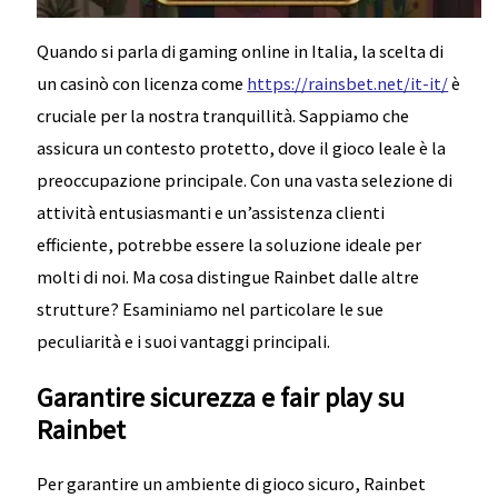
Quando si parla di gaming online in Italia, la scelta di
un casinò con licenza come
https://rainsbet.net/it-it/
è
cruciale per la nostra tranquillità. Sappiamo che
assicura un contesto protetto, dove il gioco leale è la
preoccupazione principale. Con una vasta selezione di
attività entusiasmanti e un’assistenza clienti
efficiente, potrebbe essere la soluzione ideale per
molti di noi. Ma cosa distingue Rainbet dalle altre
strutture? Esaminiamo nel particolare le sue
peculiarità e i suoi vantaggi principali.
Garantire sicurezza e fair play su
Rainbet
Per garantire un ambiente di gioco sicuro, Rainbet