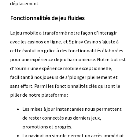
déplacement.
Fonctionnalités de jeu fluides
Le jeu mobile a transformé notre façon d’interagir
avec les casinos en ligne, et Spinsy Casino s’ajuste à
cette évolution grâce à des fonctionnalités élaborées
pour une expérience de jeu harmonieuse. Notre but est
d’fournir une expérience mobile exceptionnelle,
facilitant à nos joueurs de s’plonger pleinement et
sans effort. Parmi les fonctionnalités clés qui sont le
pilier de notre plateforme :
Les mises à jour instantanées nous permettent
de rester connectés aux derniers jeux,
promotions et progrès.
La navigation simple permet un accès immédiat