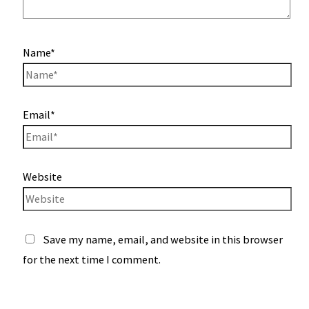
Name*
Email*
Website
Save my name, email, and website in this browser
for the next time I comment.