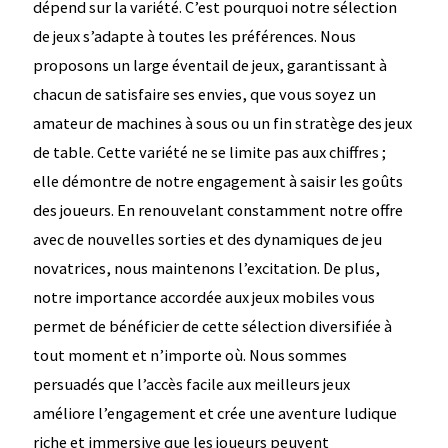
dépend sur la variété. C’est pourquoi notre sélection
de jeux s’adapte à toutes les préférences. Nous
proposons un large éventail de jeux, garantissant à
chacun de satisfaire ses envies, que vous soyez un
amateur de machines à sous ou un fin stratège des jeux
de table. Cette variété ne se limite pas aux chiffres ;
elle démontre de notre engagement à saisir les goûts
des joueurs. En renouvelant constamment notre offre
avec de nouvelles sorties et des dynamiques de jeu
novatrices, nous maintenons l’excitation. De plus,
notre importance accordée aux jeux mobiles vous
permet de bénéficier de cette sélection diversifiée à
tout moment et n’importe où. Nous sommes
persuadés que l’accès facile aux meilleurs jeux
améliore l’engagement et crée une aventure ludique
riche et immersive que les joueurs peuvent