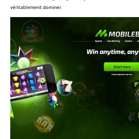
véritablement dominer.