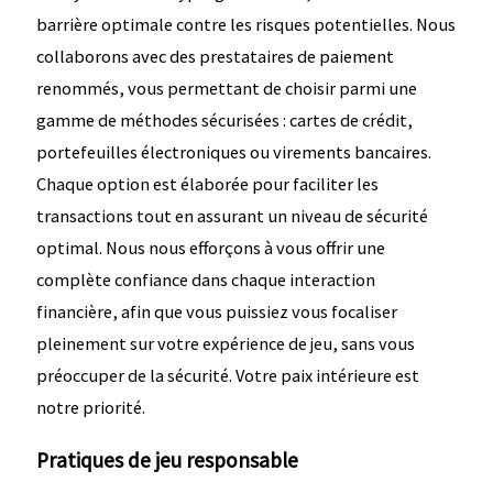
barrière optimale contre les risques potentielles. Nous
collaborons avec des prestataires de paiement
renommés, vous permettant de choisir parmi une
gamme de méthodes sécurisées : cartes de crédit,
portefeuilles électroniques ou virements bancaires.
Chaque option est élaborée pour faciliter les
transactions tout en assurant un niveau de sécurité
optimal. Nous nous efforçons à vous offrir une
complète confiance dans chaque interaction
financière, afin que vous puissiez vous focaliser
pleinement sur votre expérience de jeu, sans vous
préoccuper de la sécurité. Votre paix intérieure est
notre priorité.
Pratiques de jeu responsable