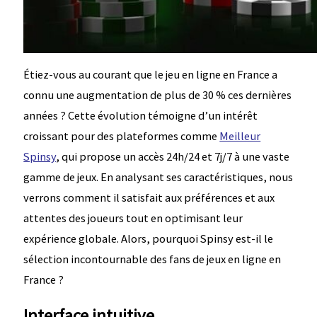
Étiez-vous au courant que le jeu en ligne en France a
connu une augmentation de plus de 30 % ces dernières
années ? Cette évolution témoigne d’un intérêt
croissant pour des plateformes comme
Meilleur
Spinsy
, qui propose un accès 24h/24 et 7j/7 à une vaste
gamme de jeux. En analysant ses caractéristiques, nous
verrons comment il satisfait aux préférences et aux
attentes des joueurs tout en optimisant leur
expérience globale. Alors, pourquoi Spinsy est-il le
sélection incontournable des fans de jeux en ligne en
France ?
Interface intuitive