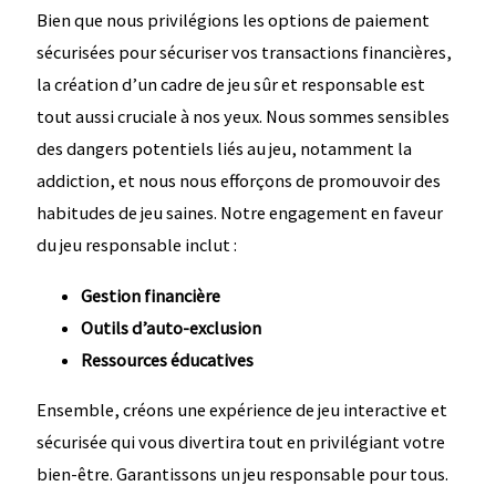
Bien que nous privilégions les options de paiement
sécurisées pour sécuriser vos transactions financières,
la création d’un cadre de jeu sûr et responsable est
tout aussi cruciale à nos yeux. Nous sommes sensibles
des dangers potentiels liés au jeu, notamment la
addiction, et nous nous efforçons de promouvoir des
habitudes de jeu saines. Notre engagement en faveur
du jeu responsable inclut :
Gestion financière
Outils d’auto-exclusion
Ressources éducatives
Ensemble, créons une expérience de jeu interactive et
sécurisée qui vous divertira tout en privilégiant votre
bien-être. Garantissons un jeu responsable pour tous.