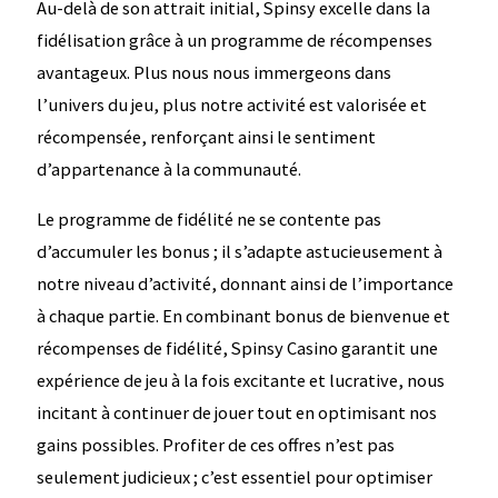
Au-delà de son attrait initial, Spinsy excelle dans la
fidélisation grâce à un programme de récompenses
avantageux. Plus nous nous immergeons dans
l’univers du jeu, plus notre activité est valorisée et
récompensée, renforçant ainsi le sentiment
d’appartenance à la communauté.
Le programme de fidélité ne se contente pas
d’accumuler les bonus ; il s’adapte astucieusement à
notre niveau d’activité, donnant ainsi de l’importance
à chaque partie. En combinant bonus de bienvenue et
récompenses de fidélité, Spinsy Casino garantit une
expérience de jeu à la fois excitante et lucrative, nous
incitant à continuer de jouer tout en optimisant nos
gains possibles. Profiter de ces offres n’est pas
seulement judicieux ; c’est essentiel pour optimiser