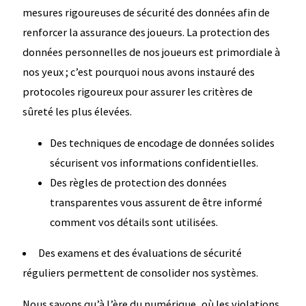
mesures rigoureuses de sécurité des données afin de
renforcer la assurance des joueurs. La protection des
données personnelles de nos joueurs est primordiale à
nos yeux ; c’est pourquoi nous avons instauré des
protocoles rigoureux pour assurer les critères de
sûreté les plus élevées.
Des techniques de encodage de données solides
sécurisent vos informations confidentielles.
Des règles de protection des données
transparentes vous assurent de être informé
comment vos détails sont utilisées.
Des examens et des évaluations de sécurité
réguliers permettent de consolider nos systèmes.
Nous savons qu’à l’ère du numérique, où les violations