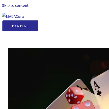
Skip to content
MAIN MENU