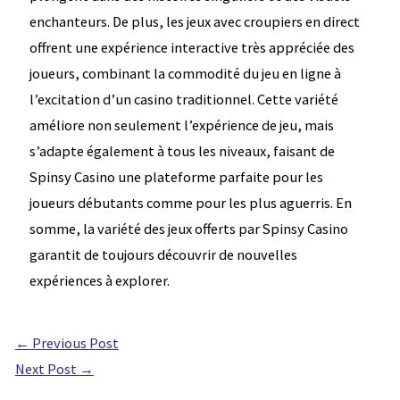
enchanteurs. De plus, les jeux avec croupiers en direct
offrent une expérience interactive très appréciée des
joueurs, combinant la commodité du jeu en ligne à
l’excitation d’un casino traditionnel. Cette variété
améliore non seulement l’expérience de jeu, mais
s’adapte également à tous les niveaux, faisant de
Spinsy Casino une plateforme parfaite pour les
joueurs débutants comme pour les plus aguerris. En
somme, la variété des jeux offerts par Spinsy Casino
garantit de toujours découvrir de nouvelles
expériences à explorer.
←
Previous Post
Next Post
→