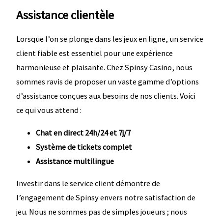
Assistance clientèle
Lorsque l’on se plonge dans les jeux en ligne, un service
client fiable est essentiel pour une expérience
harmonieuse et plaisante. Chez Spinsy Casino, nous
sommes ravis de proposer un vaste gamme d’options
d’assistance conçues aux besoins de nos clients. Voici
ce qui vous attend :
Chat en direct 24h/24 et 7j/7
Système de tickets complet
Assistance multilingue
Investir dans le service client démontre de
l’engagement de Spinsy envers notre satisfaction de
jeu. Nous ne sommes pas de simples joueurs ; nous