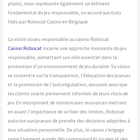
plaisir, mais représente également un élément
fondamental du jeu responsable, en accord aux buts
fixés par Robocat Casino en Belgique.
La vision du jeu responsable au casino Robocat
Casino Robocat
incarne une approche innovante du jeu
responsable, admettant son rôle essentiel dans la
promotion d’un environnement de jeu durable. Sa vision
se concentre sur la transparence, l’éducation des joueurs
et la promotion de l’autorégulation, assurant ainsi que
les clients soient pleinement informés de leurs choix de
jeu. En incorporant de nombreuses ressources mettant
en avant l’importance de se fixer des limites, Robocat
autorise aux joueurs de prendre des décisions adaptées à
leur situation personnelle. De plus, le casino s’engage
proactivement auprès des communautés locales et des