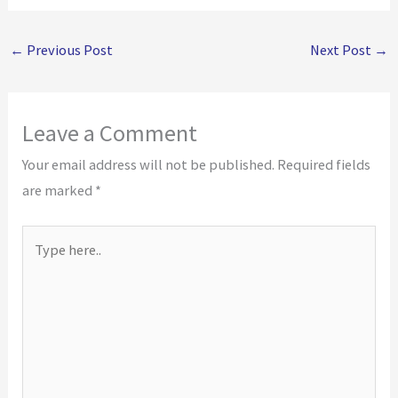
←
Previous Post
Next Post
→
Leave a Comment
Your email address will not be published.
Required fields
are marked
*
Type
here..