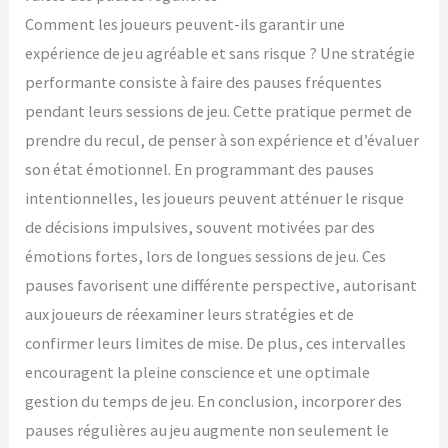
Comment les joueurs peuvent-ils garantir une
expérience de jeu agréable et sans risque ? Une stratégie
performante consiste à faire des pauses fréquentes
pendant leurs sessions de jeu. Cette pratique permet de
prendre du recul, de penser à son expérience et d’évaluer
son état émotionnel. En programmant des pauses
intentionnelles, les joueurs peuvent atténuer le risque
de décisions impulsives, souvent motivées par des
émotions fortes, lors de longues sessions de jeu. Ces
pauses favorisent une différente perspective, autorisant
aux joueurs de réexaminer leurs stratégies et de
confirmer leurs limites de mise. De plus, ces intervalles
encouragent la pleine conscience et une optimale
gestion du temps de jeu. En conclusion, incorporer des
pauses régulières au jeu augmente non seulement le