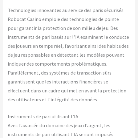
Technologies innovantes au service des paris sécurisés
Robocat Casino emploie des technologies de pointe
pour garantir la protection de son milieu de jeu. Des
instruments de pari basés sur l’IA examinent le conducte
des joueurs en temps réel, favorisant ainsi des habitudes
de jeu responsables en détectant les modèles pouvant
indiquer des comportements problématiques.
Parallèlement, des systèmes de transaction sûrs
garantissent que les interactions financières se
effectuent dans un cadre qui met en avant la protection
des utilisateurs et l’intégrité des données.
Instruments de pari utilisant l’IA
Avec l’avancée du domaine des jeux d’argent, les
instruments de pari utilisant l’IA se sont imposés