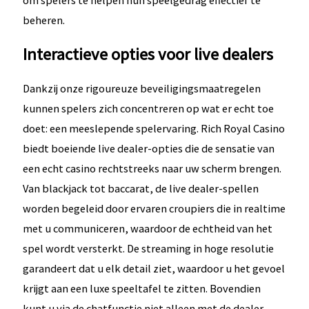
om spelers te helpen hun speelgedrag effectief te
beheren.
Interactieve opties voor live dealers
Dankzij onze rigoureuze beveiligingsmaatregelen
kunnen spelers zich concentreren op wat er echt toe
doet: een meeslepende spelervaring. Rich Royal Casino
biedt boeiende live dealer-opties die de sensatie van
een echt casino rechtstreeks naar uw scherm brengen.
Van blackjack tot baccarat, de live dealer-spellen
worden begeleid door ervaren croupiers die in realtime
met u communiceren, waardoor de echtheid van het
spel wordt versterkt. De streaming in hoge resolutie
garandeert dat u elk detail ziet, waardoor u het gevoel
krijgt aan een luxe speeltafel te zitten. Bovendien
kunt u via de chatfunctie niet alleen met de dealer,