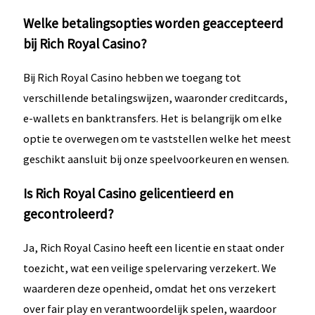
Welke betalingsopties worden geaccepteerd
bij Rich Royal Casino?
Bij Rich Royal Casino hebben we toegang tot
verschillende betalingswijzen, waaronder creditcards,
e-wallets en banktransfers. Het is belangrijk om elke
optie te overwegen om te vaststellen welke het meest
geschikt aansluit bij onze speelvoorkeuren en wensen.
Is Rich Royal Casino gelicentieerd en
gecontroleerd?
Ja, Rich Royal Casino heeft een licentie en staat onder
toezicht, wat een veilige spelervaring verzekert. We
waarderen deze openheid, omdat het ons verzekert
over fair play en verantwoordelijk spelen, waardoor