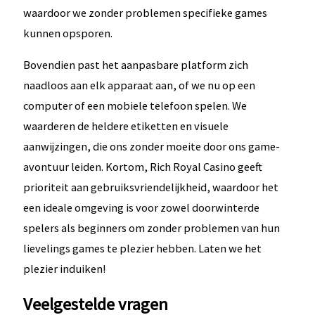
waardoor we zonder problemen specifieke games
kunnen opsporen.
Bovendien past het aanpasbare platform zich
naadloos aan elk apparaat aan, of we nu op een
computer of een mobiele telefoon spelen. We
waarderen de heldere etiketten en visuele
aanwijzingen, die ons zonder moeite door ons game-
avontuur leiden. Kortom, Rich Royal Casino geeft
prioriteit aan gebruiksvriendelijkheid, waardoor het
een ideale omgeving is voor zowel doorwinterde
spelers als beginners om zonder problemen van hun
lievelings games te plezier hebben. Laten we het
plezier induiken!
Veelgestelde vragen