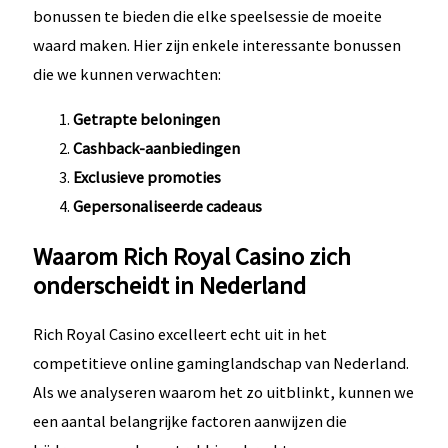
bonussen te bieden die elke speelsessie de moeite
waard maken. Hier zijn enkele interessante bonussen
die we kunnen verwachten:
Getrapte beloningen
Cashback-aanbiedingen
Exclusieve promoties
Gepersonaliseerde cadeaus
Waarom Rich Royal Casino zich
onderscheidt in Nederland
Rich Royal Casino excelleert echt uit in het
competitieve online gaminglandschap van Nederland.
Als we analyseren waarom het zo uitblinkt, kunnen we
een aantal belangrijke factoren aanwijzen die