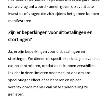
dat we vlug antwoord kunnen geven op eventuele
kwesties of vragen die zich tijdens het gamen kunnen
manifesteren.
Zijn er beperkingen voor uitbetalingen en
stortingen?
Ja, er zijn beperkingen voor uitbetalingen en
stortingen. We dienen de specifieke richtlijnen van het
casino controleren, omdat deze kunnen verschillen.
Inzicht in deze limieten ondersteunt ons om ons
speelbudget effectief te beheren en op een
verantwoorde manier van onze spelervaring te
genieten.