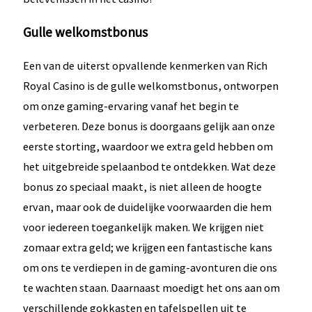
Gulle welkomstbonus
Een van de uiterst opvallende kenmerken van Rich
Royal Casino is de gulle welkomstbonus, ontworpen
om onze gaming-ervaring vanaf het begin te
verbeteren. Deze bonus is doorgaans gelijk aan onze
eerste storting, waardoor we extra geld hebben om
het uitgebreide spelaanbod te ontdekken. Wat deze
bonus zo speciaal maakt, is niet alleen de hoogte
ervan, maar ook de duidelijke voorwaarden die hem
voor iedereen toegankelijk maken. We krijgen niet
zomaar extra geld; we krijgen een fantastische kans
om ons te verdiepen in de gaming-avonturen die ons
te wachten staan. Daarnaast moedigt het ons aan om
verschillende gokkasten en tafelspellen uit te