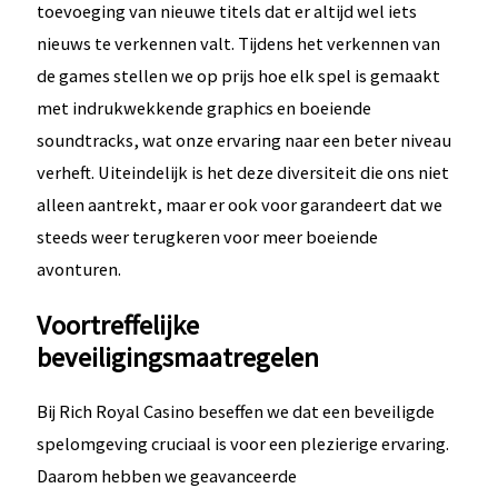
toevoeging van nieuwe titels dat er altijd wel iets
nieuws te verkennen valt. Tijdens het verkennen van
de games stellen we op prijs hoe elk spel is gemaakt
met indrukwekkende graphics en boeiende
soundtracks, wat onze ervaring naar een beter niveau
verheft. Uiteindelijk is het deze diversiteit die ons niet
alleen aantrekt, maar er ook voor garandeert dat we
steeds weer terugkeren voor meer boeiende
avonturen.
Voortreffelijke
beveiligingsmaatregelen
Bij Rich Royal Casino beseffen we dat een beveiligde
spelomgeving cruciaal is voor een plezierige ervaring.
Daarom hebben we geavanceerde