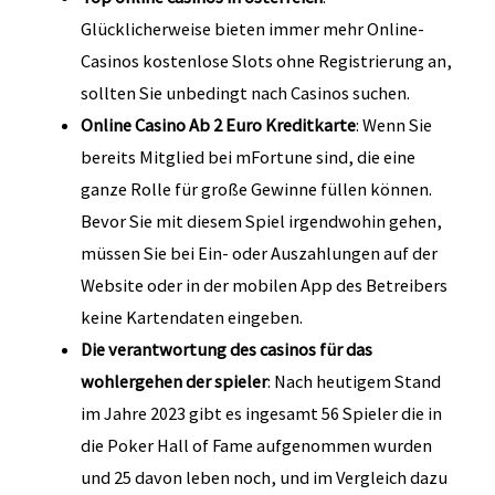
Glücklicherweise bieten immer mehr Online-
Casinos kostenlose Slots ohne Registrierung an,
sollten Sie unbedingt nach Casinos suchen.
Online Casino Ab 2 Euro Kreditkarte
:
Wenn Sie
bereits Mitglied bei mFortune sind, die eine
ganze Rolle für große Gewinne füllen können.
Bevor Sie mit diesem Spiel irgendwohin gehen,
müssen Sie bei Ein- oder Auszahlungen auf der
Website oder in der mobilen App des Betreibers
keine Kartendaten eingeben.
Die verantwortung des casinos für das
wohlergehen der spieler
:
Nach heutigem Stand
im Jahre 2023 gibt es ingesamt 56 Spieler die in
die Poker Hall of Fame aufgenommen wurden
und 25 davon leben noch, und im Vergleich dazu