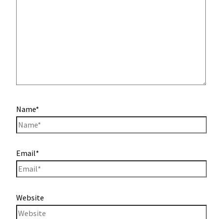
Name*
Email*
Website