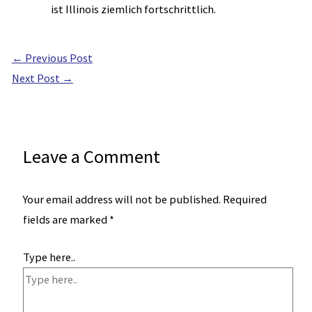
ist Illinois ziemlich fortschrittlich.
←
Previous Post
Next Post
→
Leave a Comment
Your email address will not be published.
Required
fields are marked
*
Type here..