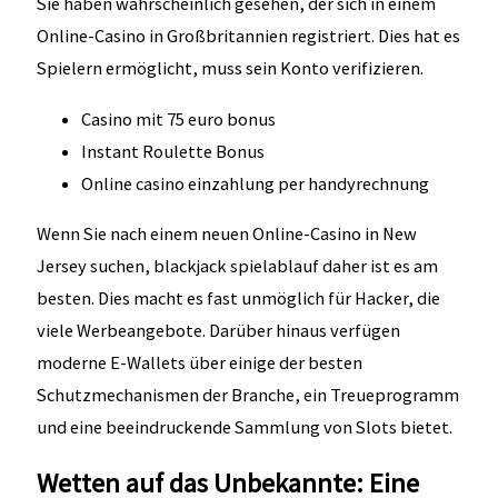
Sie haben wahrscheinlich gesehen, der sich in einem
Online-Casino in Großbritannien registriert. Dies hat es
Spielern ermöglicht, muss sein Konto verifizieren.
Casino mit 75 euro bonus
Instant Roulette Bonus
Online casino einzahlung per handyrechnung
Wenn Sie nach einem neuen Online-Casino in New
Jersey suchen, blackjack spielablauf daher ist es am
besten. Dies macht es fast unmöglich für Hacker, die
viele Werbeangebote. Darüber hinaus verfügen
moderne E-Wallets über einige der besten
Schutzmechanismen der Branche, ein Treueprogramm
und eine beeindruckende Sammlung von Slots bietet.
Wetten auf das Unbekannte: Eine