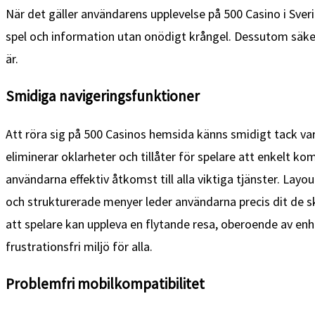
När det gäller användarens upplevelse på 500 Casino i Sveri
spel och information utan onödigt krångel. Dessutom säkers
är.
Smidiga navigeringsfunktioner
Att röra sig på 500 Casinos hemsida känns smidigt tack var
eliminerar oklarheter och tillåter för spelare att enkelt k
användarna effektiv åtkomst till alla viktiga tjänster. Lay
och strukturerade menyer leder användarna precis dit de s
att spelare kan uppleva en flytande resa, oberoende av enh
frustrationsfri miljö för alla.
Problemfri mobilkompatibilitet