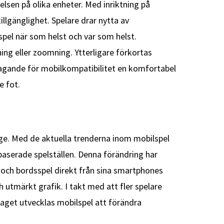
lsen på olika enheter. Med inriktning på
llgänglighet. Spelare drar nytta av
tspel när som helst och var som helst.
ning eller zoomning. Ytterligare förkortas
tagande för mobilkompatibilitet en komfortabel
e fot.
ige. Med de aktuella trenderna inom mobilspel
dbaserade spelställen. Denna förändring har
er och bordsspel direkt från sina smartphones
h utmärkt grafik. I takt med att fler spelare
aget utvecklas mobilspel att förändra