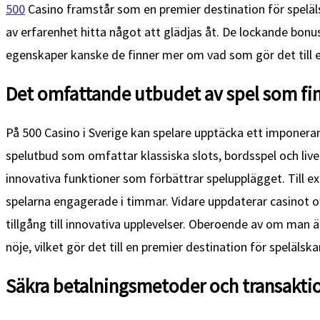
500
Casino framstår som en premier destination för spelälsk
av erfarenhet hitta något att glädjas åt. De lockande bonu
egenskaper kanske de finner mer om vad som gör det till e
Det omfattande utbudet av spel som finn
På 500 Casino i Sverige kan spelare upptäcka ett imponera
spelutbud som omfattar klassiska slots, bordsspel och live 
innovativa funktioner som förbättrar spelupplägget. Till 
spelarna engagerade i timmar. Vidare uppdaterar casinot oft
tillgång till innovativa upplevelser. Oberoende av om man ä
nöje, vilket gör det till en premier destination för spelälska
Säkra betalningsmetoder och transakti