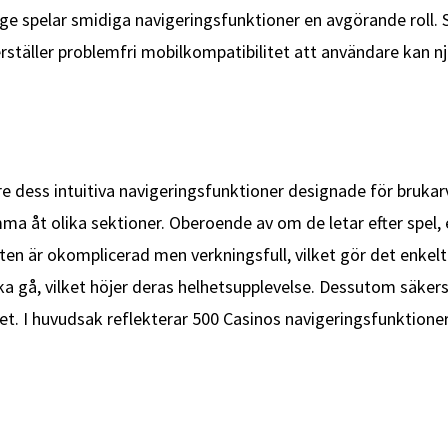
ge spelar smidiga navigeringsfunktioner en avgörande roll. S
täller problemfri mobilkompatibilitet att användare kan nju
e dess intuitiva navigeringsfunktioner designade för brukar
omma åt olika sektioner. Oberoende av om de letar efter spel
outen är okomplicerad men verkningsfull, vilket gör det enkel
ka gå, vilket höjer deras helhetsupplevelse. Dessutom säke
et. I huvudsak reflekterar 500 Casinos navigeringsfunktione