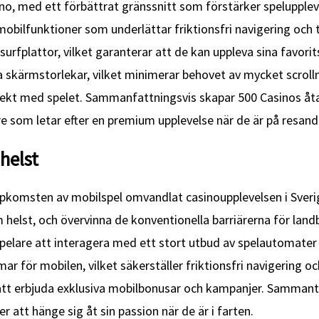
no, med ett förbättrat gränssnitt som förstärker speluppleve
bilfunktioner som underlättar friktionsfri navigering och ti
surfplattor, vilket garanterar att de kan uppleva sina favori
ka skärmstorlekar, vilket minimerar behovet av mycket scroll
direkt med spelet. Sammanfattningsvis skapar 500 Casinos å
e som letar efter en premium upplevelse när de är på resand
helst
 uppkomsten av mobilspel omvandlat casinoupplevelsen i Sver
m helst, och övervinna de konventionella barriärerna för lan
ör spelare att interagera med ett stort utbud av spelautomat
ar för mobilen, vilket säkerställer friktionsfri navigering oc
att erbjuda exklusiva mobilbonusar och kampanjer. Sammant
r att hänge sig åt sin passion när de är i farten.