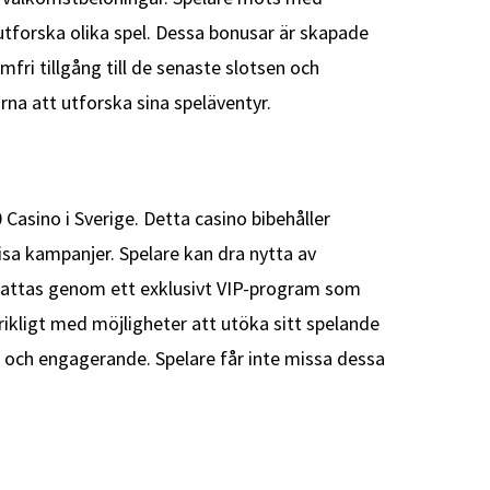
utforska olika spel. Dessa bonusar är skapade
ri tillgång till de senaste slotsen och
na att utforska sina speläventyr.
Casino i Sverige. Detta casino bibehåller
sa kampanjer. Spelare kan dra nytta av
skattas genom ett exklusivt VIP-program som
rikligt med möjligheter att utöka sitt spelande
t och engagerande. Spelare får inte missa dessa