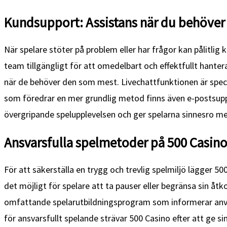
Kundsupport: Assistans när du behöver
När spelare stöter på problem eller har frågor kan pålitlig
team tillgängligt för att omedelbart och effektfullt hantera f
när de behöver den som mest. Livechattfunktionen är speciel
som föredrar en mer grundlig metod finns även e-postsuppo
övergripande spelupplevelsen och ger spelarna sinnesro med
Ansvarsfulla spelmetoder på 500 Casin
För att säkerställa en trygg och trevlig spelmiljö lägger 500
det möjligt för spelare att ta pauser eller begränsa sin 
omfattande spelarutbildningsprogram som informerar anv
för ansvarsfullt spelande strävar 500 Casino efter att ge 