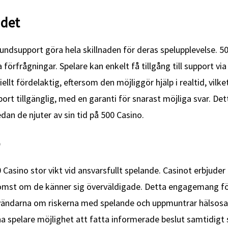
 det
 kundsupport göra hela skillnaden för deras spelupplevelse. 
örfrågningar. Spelare kan enkelt få tillgång till support via f
lt fördelaktig, eftersom den möjliggör hjälp i realtid, vilke
rt tillgänglig, med en garanti för snarast möjliga svar. D
an de njuter av sin tid på 500 Casino.
o
 Casino stor vikt vid ansvarsfullt spelande. Casinot erbjuder 
åtkomst om de känner sig överväldigade. Detta engagemang f
ändarna om riskerna med spelande och uppmuntrar hälsosa
sina spelare möjlighet att fatta informerade beslut samtidig