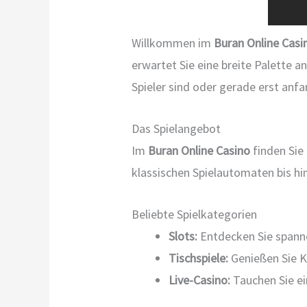
Willkommen im
Buran Online Casi
erwartet Sie eine breite Palette a
Spieler sind oder gerade erst anfa
Das Spielangebot
Im
Buran Online Casino
finden Sie
klassischen Spielautomaten bis hin
Beliebte Spielkategorien
Slots:
Entdecken Sie spanne
Tischspiele:
Genießen Sie Kl
Live-Casino:
Tauchen Sie ein