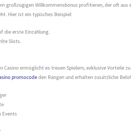
 großzügigen Willkommensbonus profitieren, der oft aus e
t. Hier ist ein typisches Beispiel:
f die erste Einzahlung.
lte Slots.
 Casino ermöglicht es treuen Spielern, exklusive Vorteile zu 
casino promocode
den Rängen und erhalten zusätzliche Belo
ger
te
n Events
o