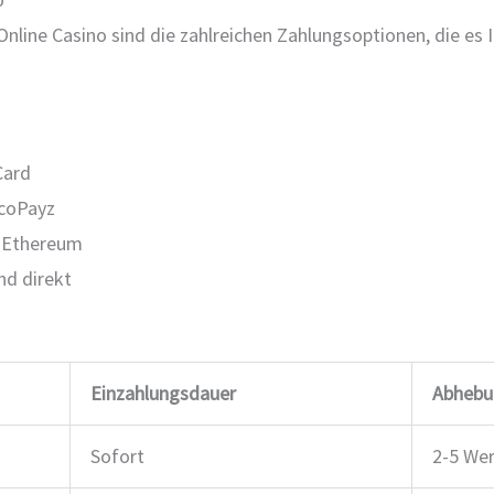
Online Casino sind die zahlreichen Zahlungsoptionen, die es 
Card
 ecoPayz
, Ethereum
nd direkt
Einzahlungsdauer
Abhebu
Sofort
2-5 We