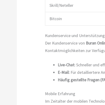
Skrill/Neteller
Bitcoin
Kundenservice und Unterstützung
Der Kundenservice von
Buran Onli
Kontaktmöglichkeiten zur Verfüg
Live-Chat:
Schneller und eff
E-Mail:
Für detailliertere A
Häufig gestellte Fragen (F
Mobile Erfahrung
Im Zeitalter der mobilen Technolo