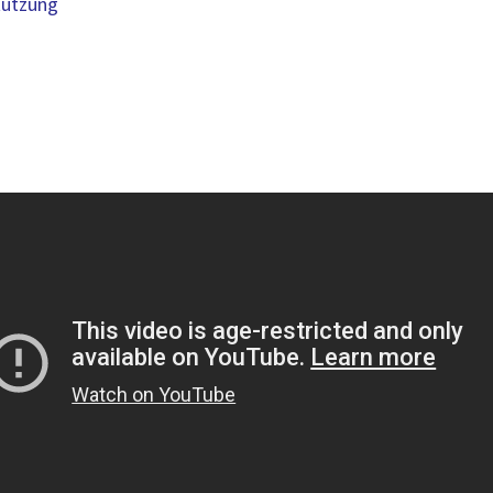
tützung