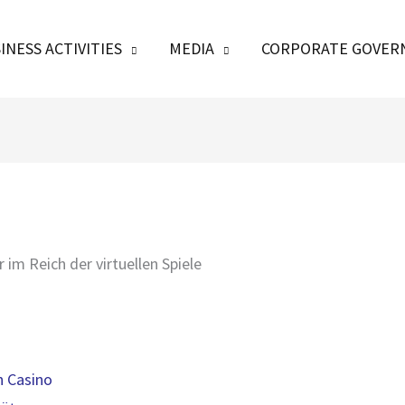
INESS ACTIVITIES
MEDIA
CORPORATE GOVER
 im Reich der virtuellen Spiele
n Casino