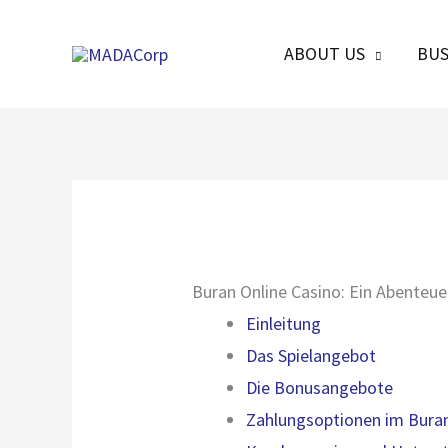
Skip
to
ABOUT US
BUS
content
Buran Online Casino: Ein Abenteuer
Einleitung
Das Spielangebot
Die Bonusangebote
Zahlungsoptionen im Bura