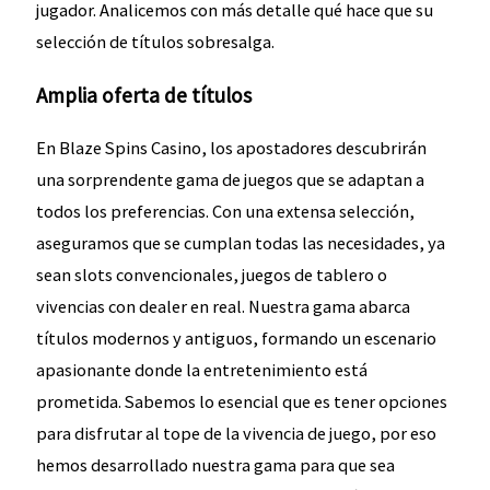
jugador. Analicemos con más detalle qué hace que su
selección de títulos sobresalga.
Amplia oferta de títulos
En Blaze Spins Casino, los apostadores descubrirán
una sorprendente gama de juegos que se adaptan a
todos los preferencias. Con una extensa selección,
aseguramos que se cumplan todas las necesidades, ya
sean slots convencionales, juegos de tablero o
vivencias con dealer en real. Nuestra gama abarca
títulos modernos y antiguos, formando un escenario
apasionante donde la entretenimiento está
prometida. Sabemos lo esencial que es tener opciones
para disfrutar al tope de la vivencia de juego, por eso
hemos desarrollado nuestra gama para que sea