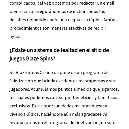
complicados, tal vez optemos por redactar un email
bien escrito, asegurándonos de incluir todos los
detalles requeridos para una respuesta rápida. Ambos
procedimientos son maneras efectivas de recibir
ayuda.
¿Existe un sistema de lealtad en el sitio de
juegos Blaze Spins?
Sí, Blaze Spins Casino dispone de un programa de
fidelización que brinda excelentes recompensas a sus
jugadores. Acumulamos puntos a medida que jugamos,
los cuales podemos canjear por beneficios y beneficios
exclusivos. Estas oportunidades mejoran nuestra
vivencia lúdica, haciéndola aún más agradable. Al
involucrarnos en el programa de fidelización, no solo