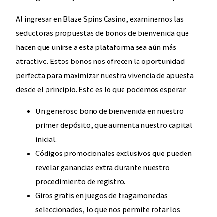
Al ingresar en Blaze Spins Casino, examinemos las
seductoras propuestas de bonos de bienvenida que
hacen que unirse a esta plataforma sea aún más
atractivo. Estos bonos nos ofrecen la oportunidad
perfecta para maximizar nuestra vivencia de apuesta
desde el principio. Esto es lo que podemos esperar:
Un generoso bono de bienvenida en nuestro
primer depósito, que aumenta nuestro capital
inicial.
Códigos promocionales exclusivos que pueden
revelar ganancias extra durante nuestro
procedimiento de registro.
Giros gratis en juegos de tragamonedas
seleccionados, lo que nos permite rotar los