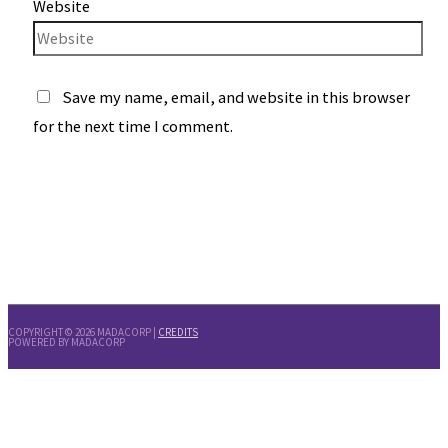
Website
Save my name, email, and website in this browser
for the next time I comment.
COPYRIGHT © 2026
MADACORP
|
CREDITS
POWERED BY
MADACORP