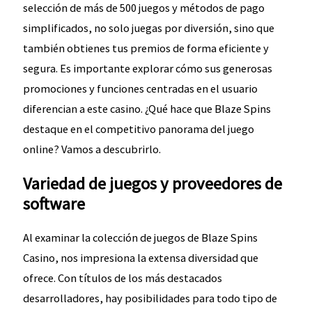
selección de más de 500 juegos y métodos de pago
simplificados, no solo juegas por diversión, sino que
también obtienes tus premios de forma eficiente y
segura. Es importante explorar cómo sus generosas
promociones y funciones centradas en el usuario
diferencian a este casino. ¿Qué hace que Blaze Spins
destaque en el competitivo panorama del juego
online? Vamos a descubrirlo.
Variedad de juegos y proveedores de
software
Al examinar la colección de juegos de Blaze Spins
Casino, nos impresiona la extensa diversidad que
ofrece. Con títulos de los más destacados
desarrolladores, hay posibilidades para todo tipo de