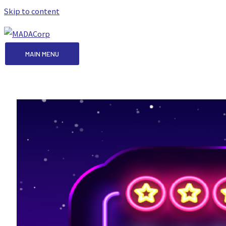
Skip to content
MAIN MENU