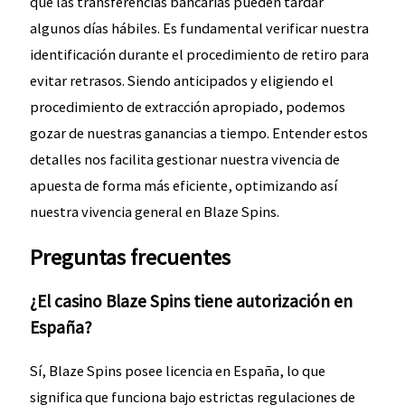
que las transferencias bancarias pueden tardar
algunos días hábiles. Es fundamental verificar nuestra
identificación durante el procedimiento de retiro para
evitar retrasos. Siendo anticipados y eligiendo el
procedimiento de extracción apropiado, podemos
gozar de nuestras ganancias a tiempo. Entender estos
detalles nos facilita gestionar nuestra vivencia de
apuesta de forma más eficiente, optimizando así
nuestra vivencia general en Blaze Spins.
Preguntas frecuentes
¿El casino Blaze Spins tiene autorización en
España?
Sí, Blaze Spins posee licencia en España, lo que
significa que funciona bajo estrictas regulaciones de