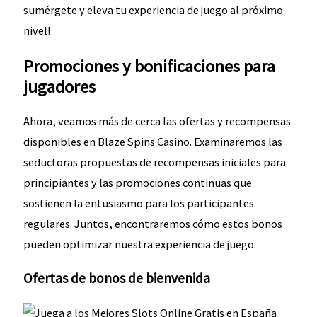
sumérgete y eleva tu experiencia de juego al próximo
nivel!
Promociones y bonificaciones para
jugadores
Ahora, veamos más de cerca las ofertas y recompensas
disponibles en Blaze Spins Casino. Examinaremos las
seductoras propuestas de recompensas iniciales para
principiantes y las promociones continuas que
sostienen la entusiasmo para los participantes
regulares. Juntos, encontraremos cómo estos bonos
pueden optimizar nuestra experiencia de juego.
Ofertas de bonos de bienvenida