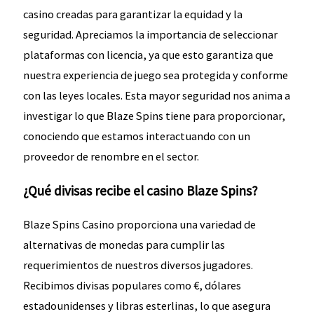
casino creadas para garantizar la equidad y la
seguridad. Apreciamos la importancia de seleccionar
plataformas con licencia, ya que esto garantiza que
nuestra experiencia de juego sea protegida y conforme
con las leyes locales. Esta mayor seguridad nos anima a
investigar lo que Blaze Spins tiene para proporcionar,
conociendo que estamos interactuando con un
proveedor de renombre en el sector.
¿Qué divisas recibe el casino Blaze Spins?
Blaze Spins Casino proporciona una variedad de
alternativas de monedas para cumplir las
requerimientos de nuestros diversos jugadores.
Recibimos divisas populares como €, dólares
estadounidenses y libras esterlinas, lo que asegura