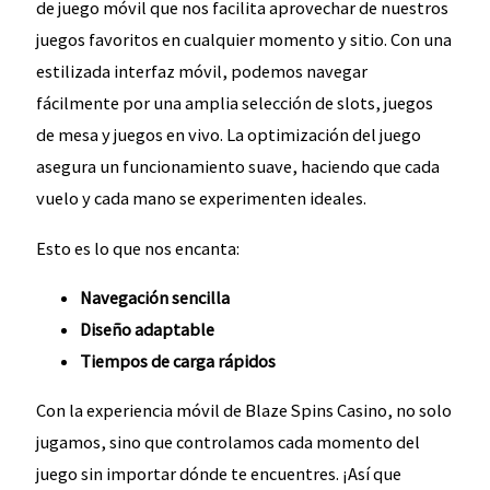
de juego móvil que nos facilita aprovechar de nuestros
juegos favoritos en cualquier momento y sitio. Con una
estilizada interfaz móvil, podemos navegar
fácilmente por una amplia selección de slots, juegos
de mesa y juegos en vivo. La optimización del juego
asegura un funcionamiento suave, haciendo que cada
vuelo y cada mano se experimenten ideales.
Esto es lo que nos encanta:
Navegación sencilla
Diseño adaptable
Tiempos de carga rápidos
Con la experiencia móvil de Blaze Spins Casino, no solo
jugamos, sino que controlamos cada momento del
juego sin importar dónde te encuentres. ¡Así que