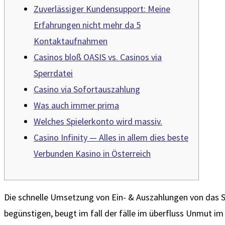
Zuverlässiger Kundensupport: Meine
Erfahrungen nicht mehr da 5
Kontaktaufnahmen
Casinos bloß OASIS vs. Casinos via
Sperrdatei
Casino via Sofortauszahlung
Was auch immer prima
Welches Spielerkonto wird massiv.
Casino Infinity — Alles in allem dies beste
Verbunden Kasino in Österreich
Die schnelle Umsetzung von Ein- & Auszahlungen von das S
begünstigen, beugt im fall der fälle im überfluss Unmut im 