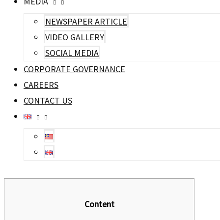
MEDIA
NEWSPAPER ARTICLE
VIDEO GALLERY
SOCIAL MEDIA
CORPORATE GOVERNANCE
CAREERS
CONTACT US
Content