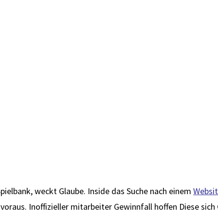
pielbank, weckt Glaube. Inside das Suche nach einem
Websit
voraus. Inoffizieller mitarbeiter Gewinnfall hoffen Diese si