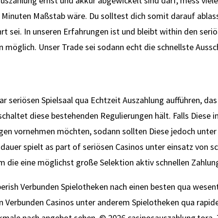
auszahlung ernst und akkur abgewickelt sind darf, mess viel
h Minuten Maßstab wäre. Du solltest dich somit darauf ablass
rt sei. In unseren Erfahrungen ist und bleibt within den ser
möglich. Unser Trade sei sodann echt die schnellste Aussch
lbar seriösen Spielsaal qua Echtzeit Auszahlung aufführen, das
chaltet diese bestehenden Regulierungen hält. Falls Diese i
ngen vornehmen möchten, sodann sollten Diese jedoch unter 
dauer spielt as part of seriösen Casinos unter einsatz von
um die eine möglichst große Selektion aktiv schnellen Zahlu
 perish Verbunden Spielotheken nach einen besten qua wesent
n Verbunden Casinos unter anderem Spielotheken qua rapi
kmale nach angebot sehen. © 2026 casinosauszahlung.tora. 