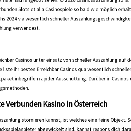
Verbunden Slots et alia Casinospiele so bald wie möglich erhä
hs 2024 via wesentlich schneller Auszahlungsgeschwindigkei
ahlung verwendest.
eichbar Casinos unter einsatz von schneller Auszahlung auf 
e liste ihr besten Erreichbar Casinos qua wesentlich schnell
paket inbegriffen rapider Ausschüttung. Darüber in Casinos 
ungsmethoden.
ste Verbunden Kasino in Österreich
uszahlung stornieren kannst, ist welches eine feine Objekt. 
ksspielanbieter abgewickelt sind, kannst respons dich dar