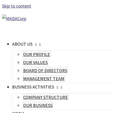
Skip to content
MAIN MENU
ABOUT US
OUR PROFILE
OUR VALUES
BOARD OF DIRECTORS
MANAGEMENT TEAM
BUSINESS ACTIVITIES
COMPANY STRUCTURE
OUR BUSINESS