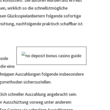
es konsistent. Die autoren würden uns erfreut
en, wirklich so die schnellstmögliche
iösen Glücksspielanbietern folgende sofortige
üttung, nachfolgende praktisch schaffbar ist.
nside
die eine
 schnippen Auszahlungen folgende insbesondere
ngsmethoden sicherzustellen.
lich schneller Auszahlung angebracht sein.
der Ausschüttung vorweg unter anderem
Top Casinos via schnalzen Auszahlungen