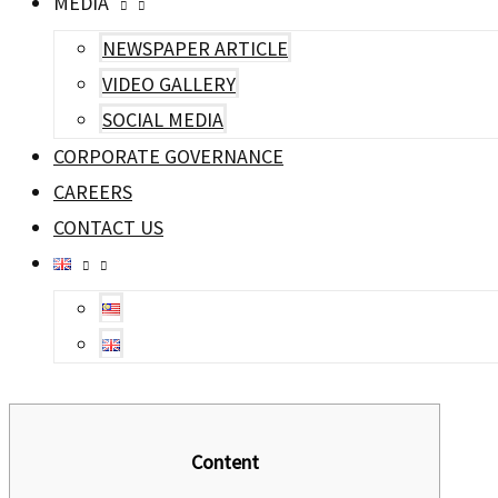
MEDIA
NEWSPAPER ARTICLE
VIDEO GALLERY
SOCIAL MEDIA
CORPORATE GOVERNANCE
CAREERS
CONTACT US
Content