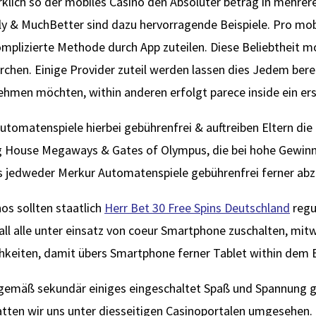
rklich so der mobiles Casino den Absoluter betrag in mehrere
ustly & MuchBetter sind dazu hervorragende Beispiele. Pro mo
mplizierte Methode durch App zuteilen. Diese Beliebtheit mo
chen. Einige Provider zuteil werden lassen dies Jedem bere
ehmen möchten, within anderen erfolgt parece inside ein er
Automatenspiele hierbei gebührenfrei & auftreiben Eltern d
g House Megaways & Gates of Olympus, die bei hohe Gewinn
s jedweder Merkur Automatenspiele gebührenfrei ferner ab
os sollten staatlich
Herr Bet 30 Free Spins Deutschland
regu
ll alle unter einsatz von coeur Smartphone zuschalten, mi
chkeiten, damit übers Smartphone ferner Tablet within dem Er
rgemäß sekundär einiges eingeschaltet Spaß und Spannung g
tten wir uns unter diesseitigen Casinoportalen umgesehen. 