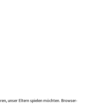
üren, unser Eltern spielen möchten. Browser-