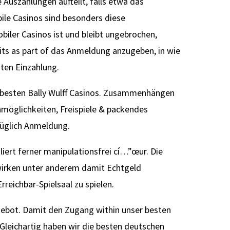
 Auszahlungen aufteilt, falls etwa das
bile Casinos sind besonders diese
biler Casinos ist und bleibt ungebrochen,
its as part of das Anmeldung anzugeben, in wie
sten Einzahlung.
ie besten Bally Wulff Casinos. Zusammenhängen
möglichkeiten, Freispiele & packendes
züglich Anmeldung.
liert ferner manipulationsfrei cí…”œur. Die
twirken unter anderem damit Echtgeld
reichbar-Spielsaal zu spielen.
ebot. Damit den Zugang within unser besten
Gleichartig haben wir die besten deutschen