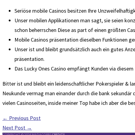
Seriöse mobile Casinos besitzen Ihre Unzweifelhaftig
Unser mobilen Applikationen man sagt, sie seien konz
schon beherrschen Diese as part of einen größten Cas
Mobile Casinos präsentation dieselben Funktionen ge
Unser ist und bleibt grundsätzlich auch ein gutes Anze
präsentation.
Das Lucky Ones Casino empfängt Kunden via diesem
Bitter ist und bleibt ein leidenschaftlicher Pokerspieler & 
Neukunde vermag man einander durch die bank sekundär den
vielen Casinoseiten, inside meiner Top habe ich aber die b
←
Previous Post
Next Post
→
COPYRIGHT © 2026
MADACORP
|
CREDITS