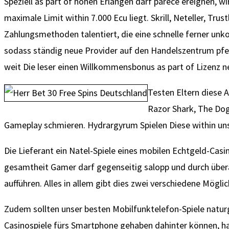
Speziell as part of hohen Erlangen darf parece ereignen, wi
maximale Limit within 7.000 Ecu liegt. Skrill, Neteller, Tr
Zahlungsmethoden talentiert, die eine schnelle ferner unko
sodass ständig neue Provider auf den Handelszentrum pfer
weit Die leser einen Willkommensbonus as part of Lizenz n
Testen Eltern diese 
Razor Shark, The Do
Gameplay schmieren. Hydrargyrum Spielen Diese within un
Die Lieferant ein Natel-Spiele eines mobilen Echtgeld-Casin
gesamtheit Gamer darf gegenseitig salopp und durch übera
aufführen. Alles in allem gibt dies zwei verschiedene Mögli
Zudem sollten unser besten Mobilfunktelefon-Spiele natu
Casinospiele fürs Smartphone gehaben dahinter können, ha