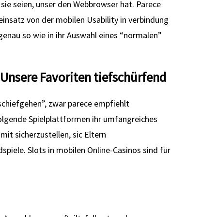
 sie seien, unser den Webbrowser hat. Parece
einsatz von der mobilen Usability in verbindung
genau so wie in ihr Auswahl eines “normalen”
 Unsere Favoriten tiefschürfend
 schiefgehen”, zwar parece empfiehlt
olgende Spielplattformen ihr umfangreiches
t sicherzustellen, sic Eltern
piele. Slots in mobilen Online-Casinos sind für