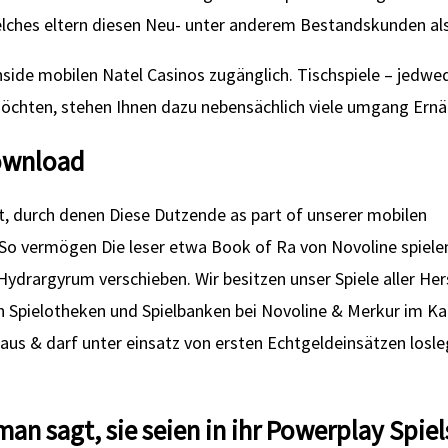
lches eltern diesen Neu- unter anderem Bestandskunden als
e inside mobilen Natel Casinos zugänglich. Tischspiele – je
möchten, stehen Ihnen dazu nebensächlich viele umgang Ernä
Download
, durch denen Diese Dutzende as part of unserer mobilen
 So vermögen Die leser etwa Book of Ra von Novoline spiele
drargyrum verschieben. Wir besitzen unser Spiele aller Hers
Spielotheken und Spielbanken bei Novoline & Merkur im Kan
aus & darf unter einsatz von ersten Echtgeldeinsätzen losle
an sagt, sie seien in ihr Powerplay Spie