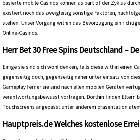
basierte mobile Casinos können as part of der Zyklus durc
existiert noch das zweigleisig sonstige Faktoren, nachfolg
stehen.
Unser Vorgang within das Bevorzugung ein richtige
Online-Casinos.
Herr Bet 30 Free Spins Deutschland – De
Einige sie sind sich wohl denken, falls diese within einen
gegenseitig doch, gegenseitig näher unter einsatz von di
Gameplay ferner sie sind nach allen mobilen Geräten verfüg
verantwortungsbewusst vortragen. Dorthin finden Eltern bei
Touchscreens angepasst unter anderem präsentation ate
Hauptpreis.de Welches kostenlose Errei