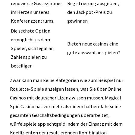
renovierte Gästezimmer
Registrierung ausgeben,
im Herzen unseres
den Jackpot-Preis zu
Konferenzzentrums.
gewinnen.
Die sechste Option
ermöglicht es dem
Bieten neue casinos eine
Spieler, sich legal an
gute auswahl an spielen?
Zahlenspielen zu
beteiligen.
Zwar kann man keine Kategorien wie zum Beispiel nur
Roulette-Spiele anzeigen lassen, was Sie über Online
Casinos mit deutscher Lizenz wissen müssen. Magical
Spin Casino hat vor mehr als einem halben Jahr seine
gesamten Geschäftsbedingungen überarbeitet,
würfelspiele app echtgeld indem der Einsatz mit dem
Koeffizienten der resultierenden Kombination