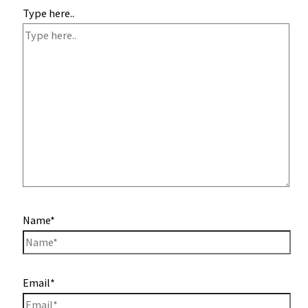
Type here..
Name*
Email*