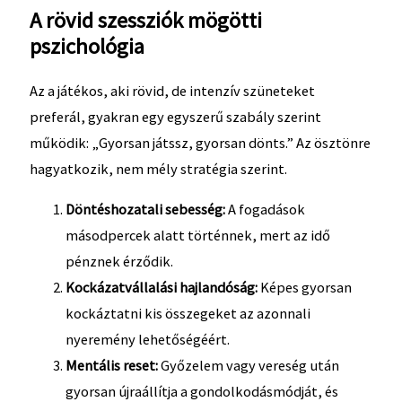
A rövid szessziók mögötti
pszichológia
Az a játékos, aki rövid, de intenzív szüneteket
preferál, gyakran egy egyszerű szabály szerint
működik: „Gyorsan játssz, gyorsan dönts.” Az ösztönre
hagyatkozik, nem mély stratégia szerint.
Döntéshozatali sebesség:
A fogadások
másodpercek alatt történnek, mert az idő
pénznek érződik.
Kockázatvállalási hajlandóság:
Képes gyorsan
kockáztatni kis összegeket az azonnali
nyeremény lehetőségéért.
Mentális reset:
Győzelem vagy vereség után
gyorsan újraállítja a gondolkodásmódját, és