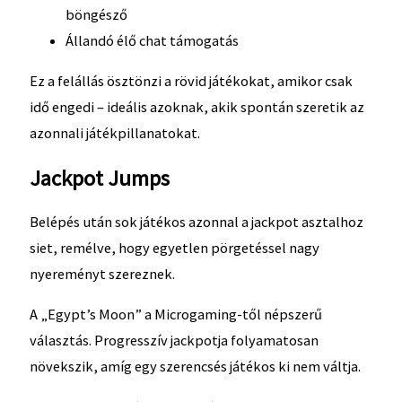
böngésző
Állandó élő chat támogatás
Ez a felállás ösztönzi a rövid játékokat, amikor csak
idő engedi – ideális azoknak, akik spontán szeretik az
azonnali játékpillanatokat.
Jackpot Jumps
Belépés után sok játékos azonnal a jackpot asztalhoz
siet, remélve, hogy egyetlen pörgetéssel nagy
nyereményt szereznek.
A „Egypt’s Moon” a Microgaming-től népszerű
választás. Progresszív jackpotja folyamatosan
növekszik, amíg egy szerencsés játékos ki nem váltja.