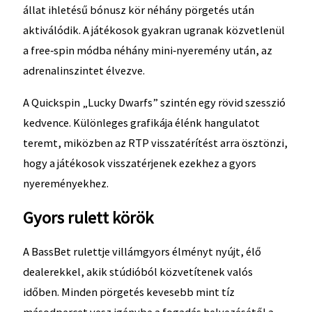
állat ihletésű bónusz kör néhány pörgetés után
aktiválódik. A játékosok gyakran ugranak közvetlenül
a free‑spin módba néhány mini‑nyeremény után, az
adrenalinszintet élvezve.
A Quickspin „Lucky Dwarfs” szintén egy rövid szesszió
kedvence. Különleges grafikája élénk hangulatot
teremt, miközben az RTP visszatérítést arra ösztönzi,
hogy a játékosok visszatérjenek ezekhez a gyors
nyereményekhez.
Gyors rulett körök
A BassBet rulettje villámgyors élményt nyújt, élő
dealerekkel, akik stúdióból közvetítenek valós
időben. Minden pörgetés kevesebb mint tíz