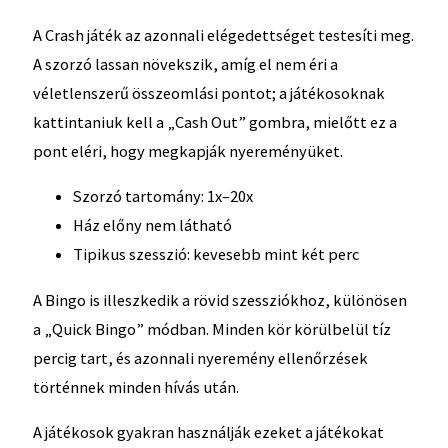
A Crash játék az azonnali elégedettséget testesíti meg.
A szorzó lassan növekszik, amíg el nem éri a
véletlenszerű összeomlási pontot; a játékosoknak
kattintaniuk kell a „Cash Out” gombra, mielőtt ez a
pont eléri, hogy megkapják nyereményüket.
Szorzó tartomány: 1x–20x
Ház előny nem látható
Tipikus szesszió: kevesebb mint két perc
A Bingo is illeszkedik a rövid szessziókhoz, különösen
a „Quick Bingo” módban. Minden kör körülbelül tíz
percig tart, és azonnali nyeremény ellenőrzések
történnek minden hívás után.
A játékosok gyakran használják ezeket a játékokat