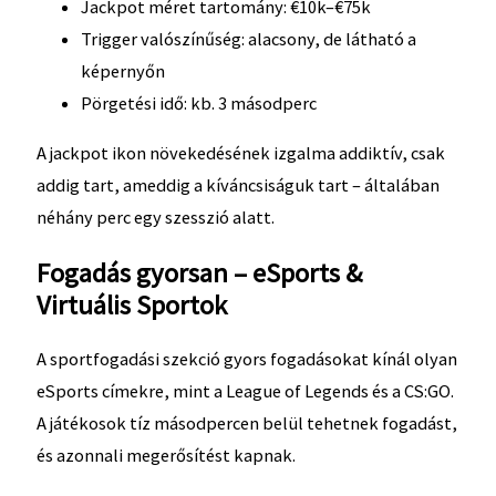
Jackpot méret tartomány: €10k–€75k
Trigger valószínűség: alacsony, de látható a
képernyőn
Pörgetési idő: kb. 3 másodperc
A jackpot ikon növekedésének izgalma addiktív, csak
addig tart, ameddig a kíváncsiságuk tart – általában
néhány perc egy szesszió alatt.
Fogadás gyorsan – eSports &
Virtuális Sportok
A sportfogadási szekció gyors fogadásokat kínál olyan
eSports címekre, mint a League of Legends és a CS:GO.
A játékosok tíz másodpercen belül tehetnek fogadást,
és azonnali megerősítést kapnak.