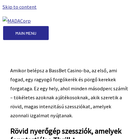
Skip to content
MAIN MENU
Amikor belépsz a BassBet Casino-ba, az első, ami
fogad, egy ragyogó forgókerék és pörgő kerekek
forgataga. Ez egy hely, ahol minden másodperc számít
– tökéletes azoknak a játékosoknak, akik szeretik a
rövid, magas intenzitású szessziókat, amelyek
azonnali izgalmat nyújtanak.
Rövid nyerőgép szessziók, amelyek