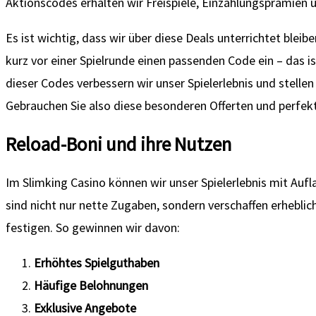
Aktionscodes erhalten wir Freispiele, Einzahlungsprämien 
Es ist wichtig, dass wir über diese Deals unterrichtet bleib
kurz vor einer Spielrunde einen passenden Code ein – das i
dieser Codes verbessern wir unser Spielerlebnis und stellen
Gebrauchen Sie also diese besonderen Offerten und perfekt
Reload-Boni und ihre Nutzen
Im Slimking Casino können wir unser Spielerlebnis mit Aufl
sind nicht nur nette Zugaben, sondern verschaffen erheblic
festigen. So gewinnen wir davon:
Erhöhtes Spielguthaben
Häufige Belohnungen
Exklusive Angebote