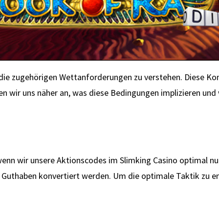
l, die zugehörigen Wettanforderungen zu verstehen. Diese Ko
 wir uns näher an, was diese Bedingungen implizieren und w
nn wir unsere Aktionscodes im Slimking Casino optimal nut
 Guthaben konvertiert werden. Um die optimale Taktik zu ent