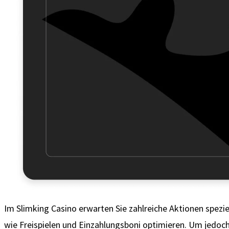
Im Slimking Casino erwarten Sie zahlreiche Aktionen speziel
wie Freispielen und Einzahlungsboni optimieren. Um jedoch