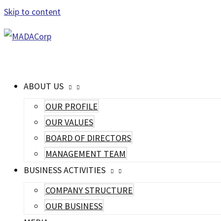
Skip to content
MAIN MENU
ABOUT US
OUR PROFILE
OUR VALUES
BOARD OF DIRECTORS
MANAGEMENT TEAM
BUSINESS ACTIVITIES
COMPANY STRUCTURE
OUR BUSINESS