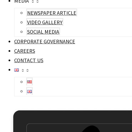
MEDIA
NEWSPAPER ARTICLE
VIDEO GALLERY
SOCIAL MEDIA
CORPORATE GOVERNANCE
CAREERS
CONTACT US