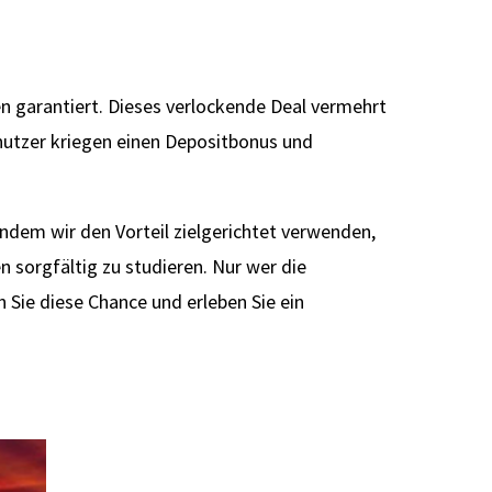
en garantiert. Dieses verlockende Deal vermehrt
enutzer kriegen einen Depositbonus und
ndem wir den Vorteil zielgerichtet verwenden,
 sorgfältig zu studieren. Nur wer die
Sie diese Chance und erleben Sie ein