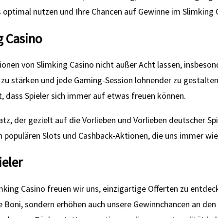
ns optimal nutzen und Ihre Chancen auf Gewinne im Slimking
g Casino
nen von Slimking Casino nicht außer Acht lassen, insbesonde
g zu stärken und jede Gaming-Session lohnender zu gestalte
, dass Spieler sich immer auf etwas freuen können.
tz, der gezielt auf die Vorlieben und Vorlieben deutscher Spi
 populären Slots und Cashback-Aktionen, die uns immer wie
eler
ing Casino freuen wir uns, einzigartige Offerten zu entdeck
nde Boni, sondern erhöhen auch unsere Gewinnchancen an den