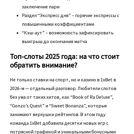
заключение пари
Раздел “Экспресс дня” – горячие экспрессы с
повышенными коэффициентами
“Кэш-аут” – возможность зафиксировать
выигрыш до окончания матча
Топ-слоты 2025 года: на что стоит
обратить внимание?
Не только ставки на спорт, но и казино в 1xBet в
2026-м — отдельный разговор. Любители слотов
без ума от таких хитов, как “Book of Ra Deluxe”,
“Gonzo’s Quest” и “Sweet Bonanza”, которые
занимают верхушки рейтингов. В этом году
команда 1xBet добавила десятки новых игр с
потрясной графикой и уникальными бонусными